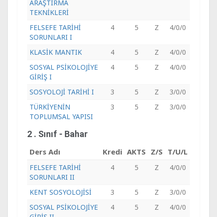
ARAŞTIRMA
TEKNİKLERİ
FELSEFE TARİHİ
4
5
Z
4/0/0
SORUNLARI I
KLASİK MANTIK
4
5
Z
4/0/0
SOSYAL PSİKOLOJİYE
4
5
Z
4/0/0
GİRİŞ I
SOSYOLOJİ TARİHİ I
3
5
Z
3/0/0
TÜRKİYENİN
3
5
Z
3/0/0
TOPLUMSAL YAPISI
2 . Sınıf - Bahar
Ders Adı
Kredi
AKTS
Z/S
T/U/L
FELSEFE TARİHİ
4
5
Z
4/0/0
SORUNLARI II
KENT SOSYOLOJİSİ
3
5
Z
3/0/0
SOSYAL PSİKOLOJİYE
4
5
Z
4/0/0
GİRİŞ II