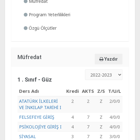
Müfredat
Program Yeterlilikleri
Özgü Ölçütler
Müfredat
Yazdır
1 . Sınıf - Güz
Ders Adı
Kredi
AKTS
Z/S
T/U/L
ATATÜRK İLKELERİ
2
2
Z
2/0/0
VE İNKILAP TARİHİ I
FELSEFEYE GİRİŞ
4
7
Z
4/0/0
PSİKOLOJİYE GİRİŞ I
4
7
Z
4/0/0
SİYASAL
3
7
Z
3/0/0