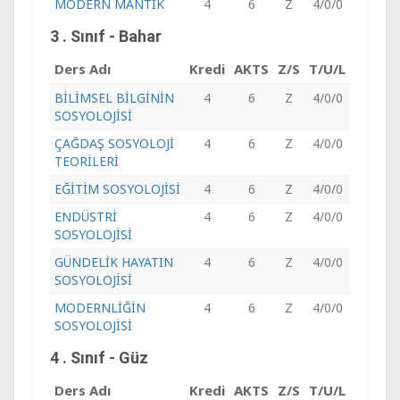
MODERN MANTIK
4
6
Z
4/0/0
3 . Sınıf - Bahar
Ders Adı
Kredi
AKTS
Z/S
T/U/L
BİLİMSEL BİLGİNİN
4
6
Z
4/0/0
SOSYOLOJİSİ
ÇAĞDAŞ SOSYOLOJİ
4
6
Z
4/0/0
TEORİLERİ
EĞİTİM SOSYOLOJİSİ
4
6
Z
4/0/0
ENDÜSTRİ
4
6
Z
4/0/0
SOSYOLOJİSİ
GÜNDELİK HAYATIN
4
6
Z
4/0/0
SOSYOLOJİSİ
MODERNLİĞİN
4
6
Z
4/0/0
SOSYOLOJİSİ
4 . Sınıf - Güz
Ders Adı
Kredi
AKTS
Z/S
T/U/L