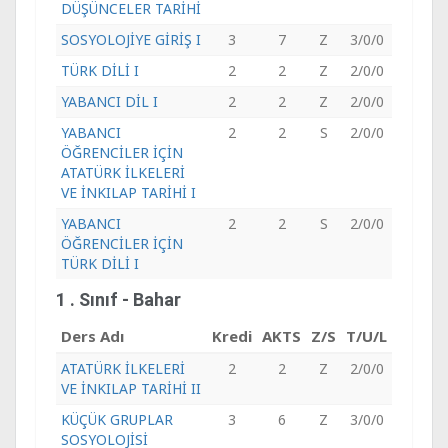
DÜŞÜNCELER TARİHİ
SOSYOLOJİYE GİRİŞ I
3
7
Z
3/0/0
TÜRK DİLİ I
2
2
Z
2/0/0
YABANCI DİL I
2
2
Z
2/0/0
YABANCI
2
2
S
2/0/0
ÖĞRENCİLER İÇİN
ATATÜRK İLKELERİ
VE İNKILAP TARİHİ I
YABANCI
2
2
S
2/0/0
ÖĞRENCİLER İÇİN
TÜRK DİLİ I
1 . Sınıf - Bahar
Ders Adı
Kredi
AKTS
Z/S
T/U/L
ATATÜRK İLKELERİ
2
2
Z
2/0/0
VE İNKILAP TARİHİ II
KÜÇÜK GRUPLAR
3
6
Z
3/0/0
SOSYOLOJİSİ