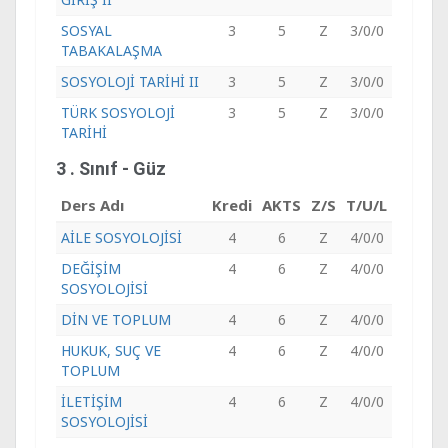
SOSYAL
3
5
Z
3/0/0
TABAKALAŞMA
SOSYOLOJİ TARİHİ II
3
5
Z
3/0/0
TÜRK SOSYOLOJİ
3
5
Z
3/0/0
TARİHİ
3 . Sınıf - Güz
Ders Adı
Kredi
AKTS
Z/S
T/U/L
AİLE SOSYOLOJİSİ
4
6
Z
4/0/0
DEĞİŞİM
4
6
Z
4/0/0
SOSYOLOJİSİ
DİN VE TOPLUM
4
6
Z
4/0/0
HUKUK, SUÇ VE
4
6
Z
4/0/0
TOPLUM
İLETİŞİM
4
6
Z
4/0/0
SOSYOLOJİSİ