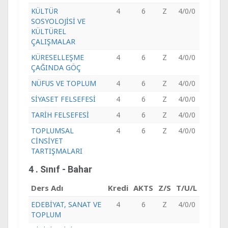
KÜLTÜR
4
6
Z
4/0/0
SOSYOLOJİSİ VE
KÜLTÜREL
ÇALIŞMALAR
KÜRESELLEŞME
4
6
Z
4/0/0
ÇAĞINDA GÖÇ
NÜFUS VE TOPLUM
4
6
Z
4/0/0
SİYASET FELSEFESİ
4
6
Z
4/0/0
TARİH FELSEFESİ
4
6
Z
4/0/0
TOPLUMSAL
4
6
Z
4/0/0
CİNSİYET
TARTIŞMALARI
4 . Sınıf - Bahar
Ders Adı
Kredi
AKTS
Z/S
T/U/L
EDEBİYAT, SANAT VE
4
6
Z
4/0/0
TOPLUM