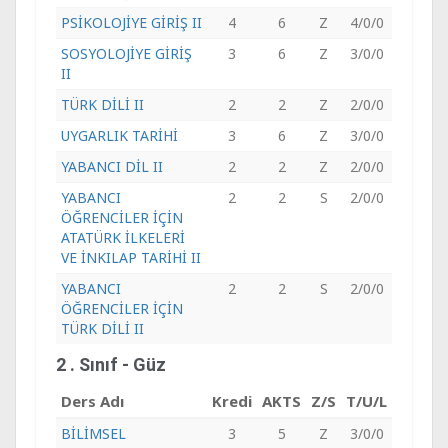
PSİKOLOJİYE GİRİŞ II
4
6
Z
4/0/0
SOSYOLOJİYE GİRİŞ
3
6
Z
3/0/0
II
TÜRK DİLİ II
2
2
Z
2/0/0
UYGARLIK TARİHİ
3
6
Z
3/0/0
YABANCI DİL II
2
2
Z
2/0/0
YABANCI
2
2
S
2/0/0
ÖĞRENCİLER İÇİN
ATATÜRK İLKELERİ
VE İNKILAP TARİHİ II
YABANCI
2
2
S
2/0/0
ÖĞRENCİLER İÇİN
TÜRK DİLİ II
2 . Sınıf - Güz
Ders Adı
Kredi
AKTS
Z/S
T/U/L
BİLİMSEL
3
5
Z
3/0/0