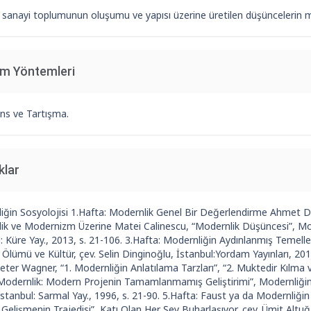
anayi toplumunun oluşumu ve yapısı üzerine üretilen düşüncelerin meti
im Yöntemleri
ns ve Tartışma.
klar
iğin Sosyolojisi 1.Hafta: Modernlik Genel Bir Değerlendirme Ahmet De
ik ve Modernizm Üzerine Matei Calinescu, “Modernlik Düşüncesi”, Mode
: Küre Yay., 2013, s. 21-106. 3.Hafta: Modernliğin Aydınlanmış Temelle
 Ölümü ve Kültür, çev. Selin Dinginoğlu, İstanbul:Yordam Yayınları, 201
eter Wagner, “1. Modernliğin Anlatılama Tarzları”, “2. Muktedir Kılma 
 Modernlik: Modern Projenin Tamamlanmamış Geliştirimi”, Modernliğin
İstanbul: Sarmal Yay., 1996, s. 21-90. 5.Hafta: Faust ya da Modernli
 Gelişmenin Trajedisi”, Katı Olan Her Şey Buharlaşıyor, çev. Ümit Altuğ 