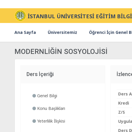
İSTANBUL ÜNİVERSİTESİ EĞİTİM BİLGİ
Ana Sayfa
Üniversitemiz
Öğrenci İçin Genel Bi
MODERNLİĞİN SOSYOLOJİSİ
Ders İçeriği
İzlen
Ders A
Genel Bilgi
Kredi
Konu Başlıkları
Z/S
Yeterlilik İlişkisi
Uygul
Ders Di