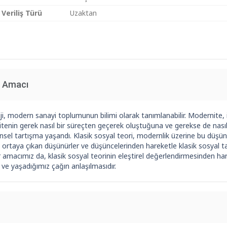
 Veriliş Türü
Uzaktan
n Amacı
i, modern sanayi toplumunun bilimi olarak tanımlanabilir. Modernite, in
enin gerek nasıl bir süreçten geçerek oluştuğuna ve gerekse de nasıl 
nsel tartışma yaşandı. Klasik sosyal teori, modernlik üzerine bu düşünce
 ortaya çıkan düşünürler ve düşüncelerinden hareketle klasik sosyal ta
ir amacımız da, klasik sosyal teorinin eleştirel değerlendirmesinden h
i ve yaşadığımız çağın anlaşılmasıdır.