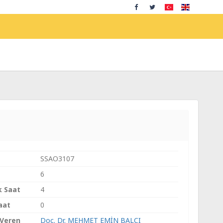
SSAO3107
6
k Saat
4
aat
0
 Veren
Doç. Dr. MEHMET EMİN BALCI