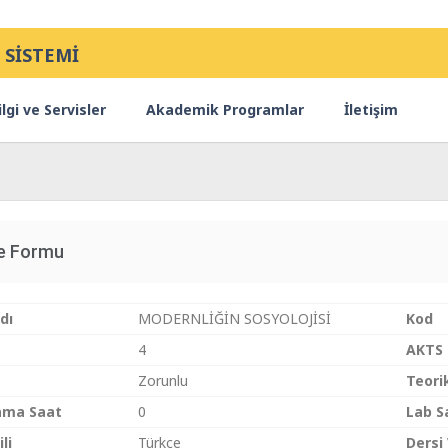
 SİSTEMİ
lgi ve Servisler
Akademik Programlar
İletişim
ce Formu
dı
MODERNLİĞİN SOSYOLOJİSİ
Kod
4
AKTS
Zorunlu
Teori
ama Saat
0
Lab S
li
Türkçe
Dersi