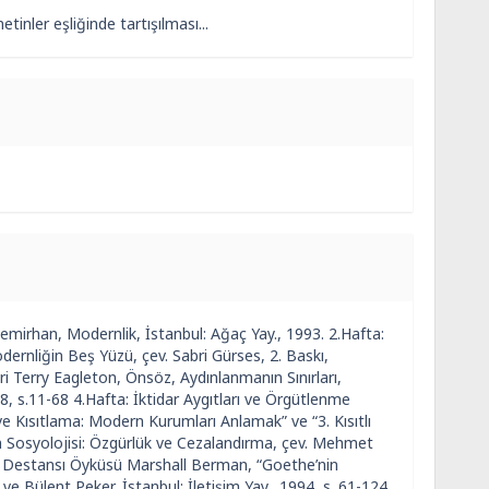
nler eşliğinde tartışılması...
mirhan, Modernlik, İstanbul: Ağaç Yay., 1993. 2.Hafta:
rnliğin Beş Yüzü, çev. Sabri Gürses, 2. Baskı,
ri Terry Eagleton, Önsöz, Aydınlanmanın Sınırları,
8, s.11-68 4.Hafta: İktidar Aygıtları ve Örgütlenme
ve Kısıtlama: Modern Kurumları Anlamak” ve “3. Kısıtlı
 Sosyolojisi: Özgürlük ve Cezalandırma, çev. Mehmet
ğin Destansı Öyküsü Marshall Berman, “Goethe’nin
ve Bülent Peker, İstanbul: İletişim Yay., 1994, s. 61-124.