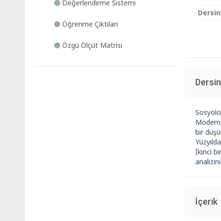
Değerlendirme Sistemi
Dersin
Öğrenme Çıktıları
Özgü Ölçüt Matrisi
Dersi
Sosyoloj
Modernit
bir düşü
Yüzyılda
İkinci b
analizin
İçerik