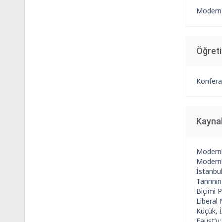
Modern s
Öğret
Konfera
Kayna
Modernl
Modernl
İstanbul
Tanrının
Biçimi P
Liberal
Küçük, 
Faust’u: