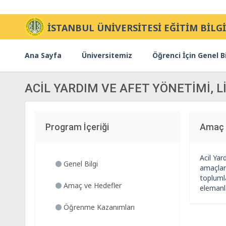
İSTANBUL ÜNİVERSİTESİ EĞİTİM BİLGİ
Ana Sayfa
Üniversitemiz
Öğrenci İçin Genel Bi
ACİL YARDIM VE AFET YÖNETİMİ,
Program İçeriği
Amaç 
Acil Ya
Genel Bilgi
amaçlar
toplumla
Amaç ve Hedefler
elemanla
Öğrenme Kazanımları