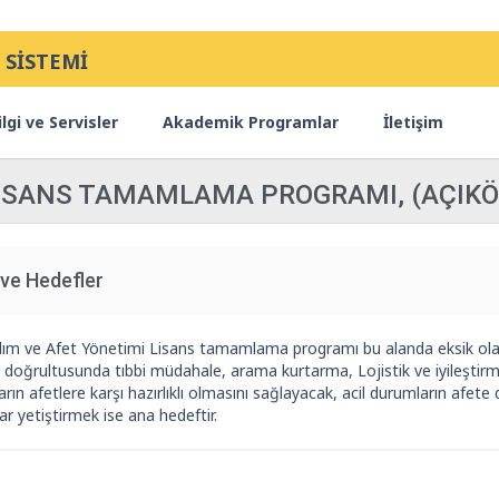
 SİSTEMİ
lgi ve Servisler
Akademik Programlar
İletişim
 LİSANS TAMAMLAMA PROGRAMI, (AÇIK
ve Hedefler
rdım ve Afet Yönetimi Lisans tamamlama programı bu alanda eksik olan 
 doğrultusunda tıbbi müdahale, arama kurtarma, Lojistik ve iyileşti
rın afetlere karşı hazırlıklı olmasını sağlayacak, acil durumların afete d
r yetiştirmek ise ana hedeftir.