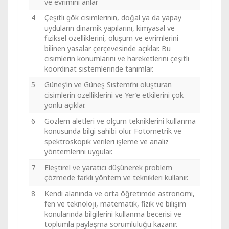
ve evrimini anlar
4
Çeşitli gök cisimlerinin, doğal ya da yapay
uyduların dinamik yapılarını, kimyasal ve
fiziksel özelliklerini, oluşum ve evrimlerini
bilinen yasalar çerçevesinde açıklar. Bu
cisimlerin konumlarını ve hareketlerini çeşitli
koordinat sistemlerinde tanımlar.
5
Güneş’in ve Güneş Sistemi’ni oluşturan
cisimlerin özelliklerini ve Yer’e etkilerini çok
yönlü açıklar.
6
Gözlem aletleri ve ölçüm tekniklerini kullanma
konusunda bilgi sahibi olur. Fotometrik ve
spektroskopik verileri işleme ve analiz
yöntemlerini uygular.
7
Eleştirel ve yaratıcı düşünerek problem
çözmede farklı yöntem ve teknikleri kullanır.
8
Kendi alanında ve orta öğretimde astronomi,
fen ve teknoloji, matematik, fizik ve bilişim
konularında bilgilerini kullanma becerisi ve
toplumla paylaşma sorumluluğu kazanır.