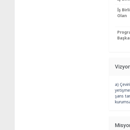
İş Birl
Olan
Prog
Başka
Vizyo
a) Çevir
yetişme
şans tan
kurumsa
Misyo