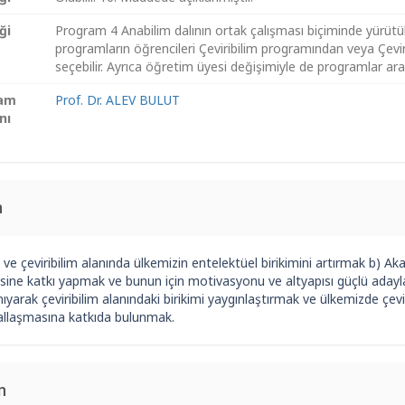
iği
Program 4 Anabilim dalının ortak çalışması biçiminde yürütül
programların öğrencileri Çeviribilim programından veya Çevi
seçebilir. Ayrıca öğretim üyesi değişimiyle de programlar arası 
ram
Prof. Dr. ALEV BULUT
nı
n
i ve çeviribilim alanında ülkemizin entelektüel birikimini artırmak b) 
sine katkı yapmak ve bunun için motivasyonu ve altyapısı güçlü adayla
ıyarak çeviribilim alanındaki birikimi yaygınlaştırmak ve ülkemizde çev
llaşmasına katkıda bulunmak.
n