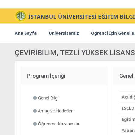
İSTANBUL ÜNİVERSİTESİ EĞİTİM BİLGİ
Ana Sayfa
Üniversitemiz
Öğrenci İçin Genel Bi
ÇEVİRİBİLİM, TEZLİ YÜKSEK LİSA
Program İçeriği
Genel 
Açıldığ
Genel Bilgi
ISCED
Amaç ve Hedefler
Eğitim
Öğrenme Kazanımları
Yabanc