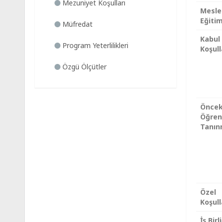
Mezuniyet Koşulları
Mesle
Eğiti
Müfredat
Kabul
Program Yeterlilikleri
Koşull
Özgü Ölçütler
Öncek
Öğre
Tanın
Özel
Koşull
İş Birl