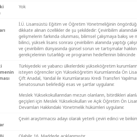
ki
Yok
m
İ.Ü. Lisansüstü Eğitim ve Öğretim Yönetmeliğinin öngördüğü
arı
dikkate alınan özellikler de şu şekildedir: Çeviribilim alanındak
gelişmelerin farkında olunması, bilimsel çalışmaya bakış ve
bilinci, yüksek lisans sonrası çeviribilim alanında yaptığı çalı
ve çeviribilim dünyasında günsel sorun ve tartışmalar hakkında
gerekçelerinin tutarlılığı ve programın hedeflerinin bilincinde
i
Türkiyedeki ve yabancı ülkelerdeki yükseköğretim kurumları
nmenin
isteyen öğrenciler için Yükseköğretim Kurumlarında Ön Lisa
ması
Çift Anadal, Yandal ile Kurumlararası Kredi Transferi Yapılma
Senatosunun belirlediği esas ve şartlar uygulanır.
Meslek Yüksekokullarından mezun olanların, bitirdikleri alanl
geçişleri için Meslek Yüksekokulları ve Açık Öğretim Ön Lis
Devamları Hakkındaki Yönetmelik hükümleri uygulanır.
Çeviri araştırmacısı adayı olarak yeterli çeviri edinci ve biri
ar
iği
Olabilir. 16. Maddede açıklanmıştır.