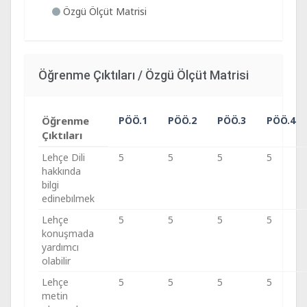
Özgü Ölçüt Matrisi
Öğrenme Çıktıları / Özgü Ölçüt Matrisi
Öğrenme
PÖÖ.1
PÖÖ.2
PÖÖ.3
PÖÖ.4
Çıktıları
Lehçe Dili
5
5
5
5
hakkında
bilgi
edinebılmek
Lehçe
5
5
5
5
konuşmada
yardımcı
olabilir
Lehçe
5
5
5
5
metin