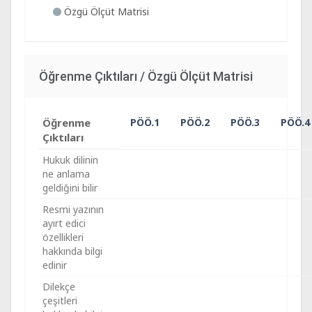
Özgü Ölçüt Matrisi
Öğrenme Çıktıları / Özgü Ölçüt Matrisi
Öğrenme
PÖÖ.1
PÖÖ.2
PÖÖ.3
PÖÖ.4
Çıktıları
Hukuk dilinin
ne anlama
geldiğini bilir
Resmi yazının
ayırt edici
özellikleri
hakkında bilgi
edinir
Dilekçe
çeşitleri