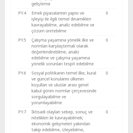
geliştirme
PY.4
Emek piyasalarının yapısı ve
0
işleyişi ile ilgili temel dinamikleri
kavrayabilme, analiz edebilme ve
çözüm üretebilme
PY.5
Çalışma yaşamına yönelik ilke ve
0
normları karşılaştırmalı olarak
değerlendirebilme, analiz
edebilme ve çalışma yaşamına
yönelik sorunları tespit edebilme
PY.6
Sosyal politikanın temel ilke, kural
0
ve güncel konularını ülkenin
koşulları ve uluslar arası genel
kabul gören normlar çerçevesinde
sorgulayabilme ve
yorumlayabilme
PY.7
İktisadi olayları sebep, sonuç ve
0
nitelikleri ile kavrayabilmek;
ekonomik gelişmeleri yakından
takip edebilme, izleyebilme,