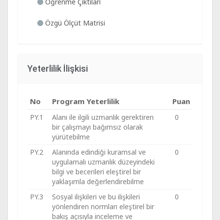
Öğrenme Çıktıları
Özgü Ölçüt Matrisi
Yeterlilik İlişkisi
No
Program Yeterlilik
Puan
PY.1
Alanı ile ilgili uzmanlık gerektiren
0
bir çalışmayı bağımsız olarak
yürütebilme
PY.2
Alanında edindiği kuramsal ve
0
uygulamalı uzmanlık düzeyindeki
bilgi ve becerileri eleştirel bir
yaklaşımla değerlendirebilme
PY.3
Sosyal ilişkileri ve bu ilişkileri
0
yönlendiren normları eleştirel bir
bakış açısıyla inceleme ve