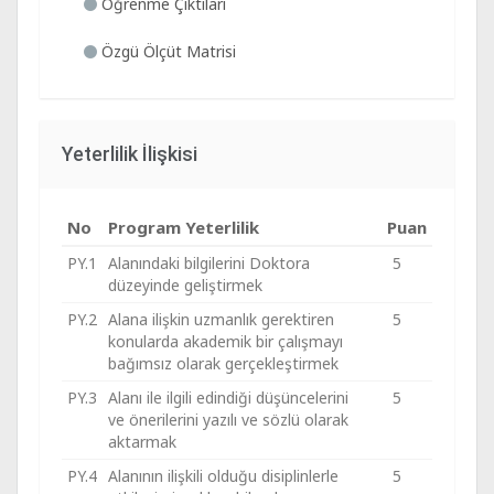
Öğrenme Çıktıları
Özgü Ölçüt Matrisi
Yeterlilik İlişkisi
No
Program Yeterlilik
Puan
PY.1
Alanındaki bilgilerini Doktora
5
düzeyinde geliştirmek
PY.2
Alana ilişkin uzmanlık gerektiren
5
konularda akademik bir çalışmayı
bağımsız olarak gerçekleştirmek
PY.3
Alanı ile ilgili edindiği düşüncelerini
5
ve önerilerini yazılı ve sözlü olarak
aktarmak
PY.4
Alanının ilişkili olduğu disiplinlerle
5