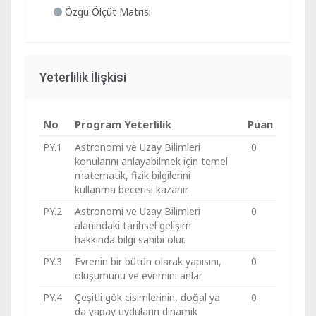
Özgü Ölçüt Matrisi
Yeterlilik İlişkisi
No
Program Yeterlilik
Puan
PY.1
Astronomi ve Uzay Bilimleri
0
konularını anlayabilmek için temel
matematik, fizik bilgilerini
kullanma becerisi kazanır.
PY.2
Astronomi ve Uzay Bilimleri
0
alanındaki tarihsel gelişim
hakkında bilgi sahibi olur.
PY.3
Evrenin bir bütün olarak yapısını,
0
oluşumunu ve evrimini anlar
PY.4
Çeşitli gök cisimlerinin, doğal ya
0
da yapay uyduların dinamik