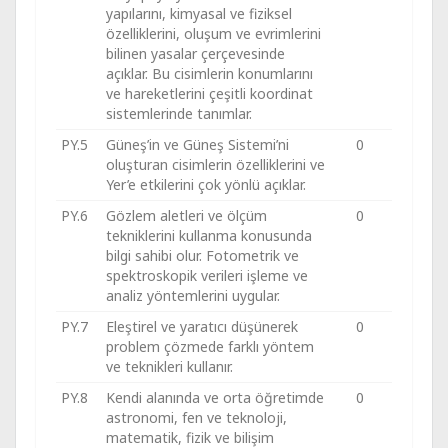
yapılarını, kimyasal ve fiziksel
özelliklerini, oluşum ve evrimlerini
bilinen yasalar çerçevesinde
açıklar. Bu cisimlerin konumlarını
ve hareketlerini çeşitli koordinat
sistemlerinde tanımlar.
PY.5
Güneş’in ve Güneş Sistemi’ni
0
oluşturan cisimlerin özelliklerini ve
Yer’e etkilerini çok yönlü açıklar.
PY.6
Gözlem aletleri ve ölçüm
0
tekniklerini kullanma konusunda
bilgi sahibi olur. Fotometrik ve
spektroskopik verileri işleme ve
analiz yöntemlerini uygular.
PY.7
Eleştirel ve yaratıcı düşünerek
0
problem çözmede farklı yöntem
ve teknikleri kullanır.
PY.8
Kendi alanında ve orta öğretimde
0
astronomi, fen ve teknoloji,
matematik, fizik ve bilişim