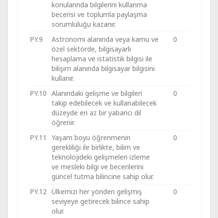
konularında bilgilerini kullanma
becerisi ve toplumla paylaşma
sorumluluğu kazanır.
PY.9
Astronomi alanında veya kamu ve
0
özel sektörde, bilgisayarlı
hesaplama ve istatistik bilgisi ile
bilişim alanında bilgisayar bilgisini
kullanır.
PY.10
Alanındaki gelişme ve bilgileri
0
takip edebilecek ve kullanabilecek
düzeyde en az bir yabancı dil
öğrenir.
PY.11
Yaşam boyu öğrenmenin
0
gerekliliği ile birlikte, bilim ve
teknolojideki gelişmeleri izleme
ve mesleki bilgi ve becerilerini
güncel tutma bilincine sahip olur.
PY.12
Ülkemizi her yönden gelişmiş
0
seviyeye getirecek bilince sahip
olur.