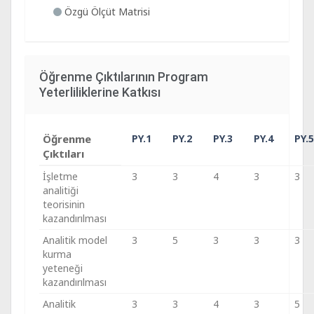
Özgü Ölçüt Matrisi
Öğrenme Çıktılarının Program
Yeterliliklerine Katkısı
Öğrenme
PY.1
PY.2
PY.3
PY.4
PY.5
Çıktıları
İşletme
3
3
4
3
3
analitiği
teorisinin
kazandırılması
Analitik model
3
5
3
3
3
kurma
yeteneği
kazandırılması
Analitik
3
3
4
3
5