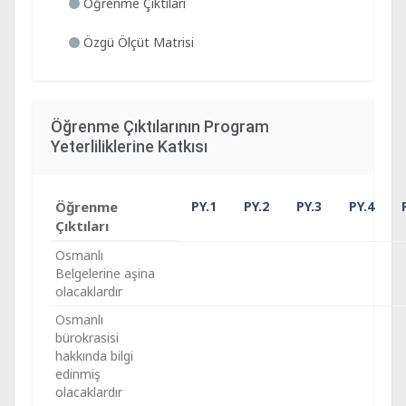
Öğrenme Çıktıları
Özgü Ölçüt Matrisi
Öğrenme Çıktılarının Program
Yeterliliklerine Katkısı
Öğrenme
PY.1
PY.2
PY.3
PY.4
Çıktıları
Osmanlı
Belgelerine aşina
olacaklardır
Osmanlı
bürokrasisi
hakkında bilgi
edinmiş
olacaklardır