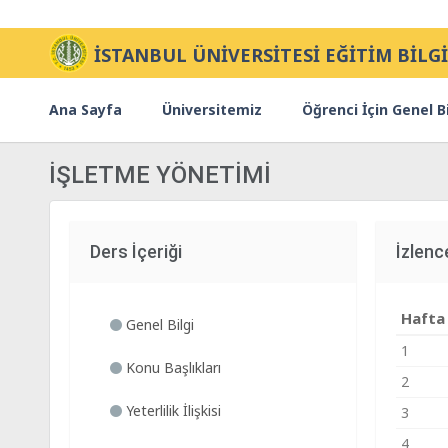
İSTANBUL ÜNİVERSİTESİ EĞİTİM BİLGİ
Ana Sayfa
Üniversitemiz
Öğrenci İçin Genel Bi
İŞLETME YÖNETİMİ
Ders İçeriği
İzlenc
Hafta
Genel Bilgi
1
Konu Başlıkları
2
Yeterlilik İlişkisi
3
4