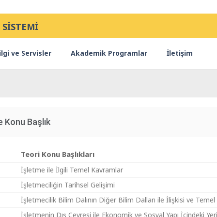
 SİSTEMİ
lgi ve Servisler
Akademik Programlar
İletişim
e Konu Başlık
Teori Konu Başlıkları
İşletme ile İlgili Temel Kavramlar
İşletmeciliğin Tarihsel Gelişimi
İşletmecilik Bilim Dalının Diğer Bilim Dalları ile İlişkisi ve Temel 
İşletmenin Dış Çevresi ile Ekonomik ve Sosyal Yapı İçindeki Yer