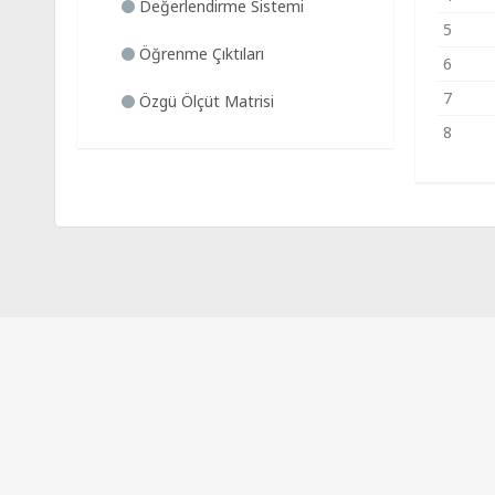
Değerlendirme Sistemi
5
Öğrenme Çıktıları
6
7
Özgü Ölçüt Matrisi
8