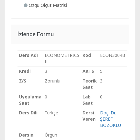
Özgü Ölçüt Matrisi
İzlence Formu
Ders Adı
ECONOMETRICS
Kod
ECON3004B
II
Kredi
3
AKTS
5
Z/S
Zorunlu
Teorik
3
Saat
Uygulama
0
Lab
0
Saat
Saat
Ders Dili
Türkçe
Dersi
Doç. Dr.
Veren
ŞEREF
BOZOKLU
Dersin
Örgün