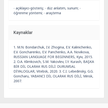
- açıklayıcı-gösteriş; - düz anlatım, sunum; -
öğrenme yöntemi; - araştırma
Kaynaklar
1. M.N. Bondarchuk, I.V. Zhogina, E.V. Kalinichenko,
E.V. Goncharenko, E.V. Panchenko, A.A. Novikova,
RUSSIAN LANGUAGE FOR BEGINNERS, Kyiv, 2015.
2. O.A. Klimkovich, S.M. Yakovlev, I.Y. Kurash, BAŞKA
BİR DİL OLARAK RUS DİLİ: DURUMSAL
DİYALOGLAR, Vitebsk, 2020. 3. C.I. Lebedinsky, G.G.
Goncharu, YABANCI DİL OLARAK RUS DİLİ, Minsk,
2007.