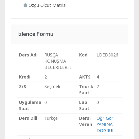
Özgü Ölçüt Matrisi
İzlence Formu
Ders Adı
RUSÇA
Kod
LDED3026
KONUŞMA
BECERİLERİ I
Kredi
2
AKTS
4
Z/S
Seçmeli
Teorik
2
Saat
Uygulama
0
Lab
0
Saat
Saat
Ders Dili
Türkçe
Dersi
Öğr. Gör.
Veren
YANINA
DOGRUL