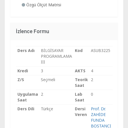
Özgü Ölçüt Matrisi
İzlence Formu
Ders Adı
BİLGİSAYAR
Kod
ASUB3225
PROGRAMLAMA
III
Kredi
3
AKTS
4
Z/S
Seçmeli
Teorik
2
Saat
Uygulama
2
Lab
0
Saat
Saat
Ders Dili
Türkçe
Dersi
Prof. Dr.
Veren
ZAHİDE
FUNDA
BOSTANCI