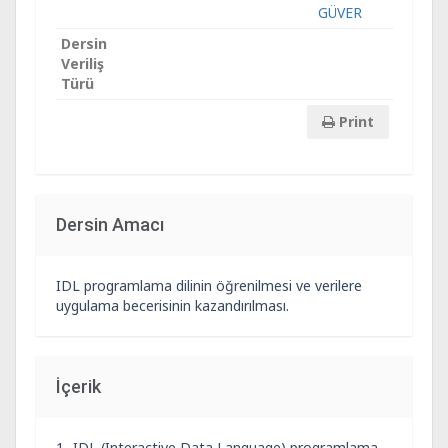
GÜVER
Dersin
Veriliş
Türü
Print
Dersin Amacı
IDL programlama dilinin öğrenilmesi ve verilere
uygulama becerisinin kazandırılması.
İçerik
1- IDL (Interactive Data Language) programlama