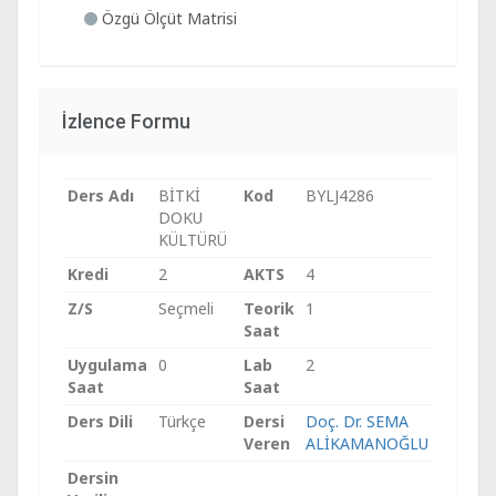
Özgü Ölçüt Matrisi
İzlence Formu
Ders Adı
BİTKİ
Kod
BYLJ4286
DOKU
KÜLTÜRÜ
Kredi
2
AKTS
4
Z/S
Seçmeli
Teorik
1
Saat
Uygulama
0
Lab
2
Saat
Saat
Ders Dili
Türkçe
Dersi
Doç. Dr. SEMA
Veren
ALİKAMANOĞLU
Dersin