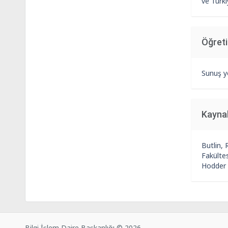
ve Türki
Öğret
Sunuş y
Kayna
Butlin, 
Fakültes
Hodder 
Bilgi İşlem Daire Başkanlığı © 2026