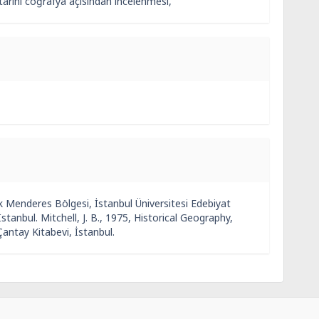
 tarihi coğrafya açısından incelenmesi,
k Menderes Bölgesi, İstanbul Üniversitesi Edebiyat
stanbul. Mitchell, J. B., 1975, Historical Geography,
antay Kitabevi, İstanbul.