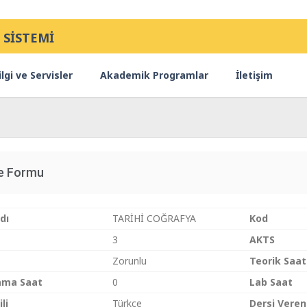
 SİSTEMİ
lgi ve Servisler
Akademik Programlar
İletişim
ce Formu
dı
TARİHİ COĞRAFYA
Kod
3
AKTS
Zorunlu
Teorik Saat
ama Saat
0
Lab Saat
li
Türkçe
Dersi Veren