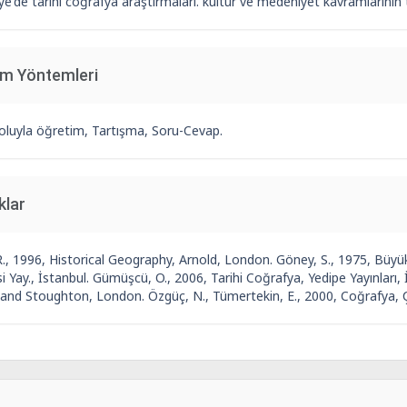
ye'de tarihi coğrafya araştırmaları. kültür ve medeniyet kavramlarının
im Yöntemleri
oluyla öğretim, Tartışma, Soru-Cevap.
klar
R., 1996, Historical Geography, Arnold, London. Göney, S., 1975, Büyü
i Yay., İstanbul. Gümüşcü, O., 2006, Tarihi Coğrafya, Yedipe Yayınları, İ
and Stoughton, London. Özgüç, N., Tümertekin, E., 2000, Coğrafya, Ç