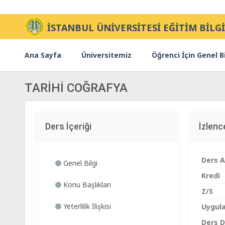
İSTANBUL ÜNİVERSİTESİ EĞİTİM BİLGİ
Ana Sayfa
Üniversitemiz
Öğrenci İçin Genel Bi
TARİHİ COĞRAFYA
Ders İçeriği
İzlen
Ders A
Genel Bilgi
Kredi
Konu Başlıkları
Z/S
Yeterlilik İlişkisi
Uygul
Ders Di