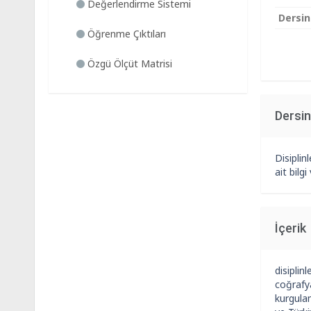
Değerlendirme Sistemi
Dersin
Öğrenme Çıktıları
Özgü Ölçüt Matrisi
Dersi
Disiplin
ait bilg
İçerik
disiplin
coğrafya
kurgulam