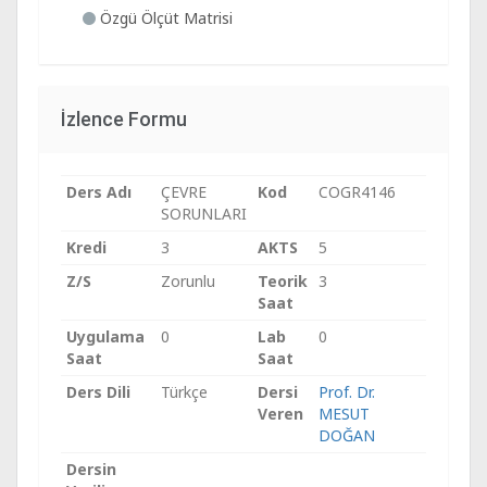
Özgü Ölçüt Matrisi
İzlence Formu
Ders Adı
ÇEVRE
Kod
COGR4146
SORUNLARI
Kredi
3
AKTS
5
Z/S
Zorunlu
Teorik
3
Saat
Uygulama
0
Lab
0
Saat
Saat
Ders Dili
Türkçe
Dersi
Prof. Dr.
Veren
MESUT
DOĞAN
Dersin