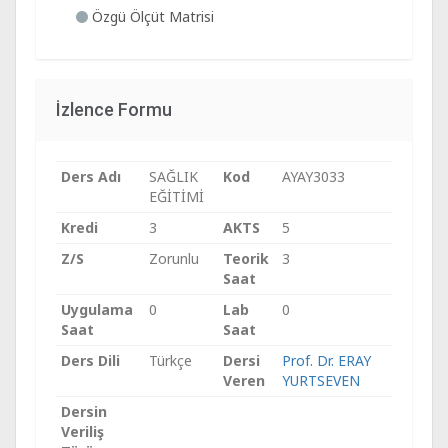
Özgü Ölçüt Matrisi
İzlence Formu
Ders Adı
SAĞLIK
Kod
AYAY3033
EĞİTİMİ
Kredi
3
AKTS
5
Z/S
Zorunlu
Teorik
3
Saat
Uygulama
0
Lab
0
Saat
Saat
Ders Dili
Türkçe
Dersi
Prof. Dr. ERAY
Veren
YURTSEVEN
Dersin
Veriliş