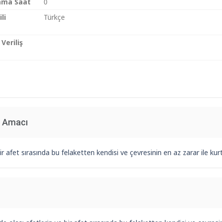
ama Saat
0
li
Türkçe
Veriliş
n Amacı
r afet sırasında bu felaketten kendisi ve çevresinin en az zarar ile kurt