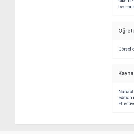
Ülkemizd
becerin
Öğret
Görsel d
Kayna
Natural
edition
Effecti