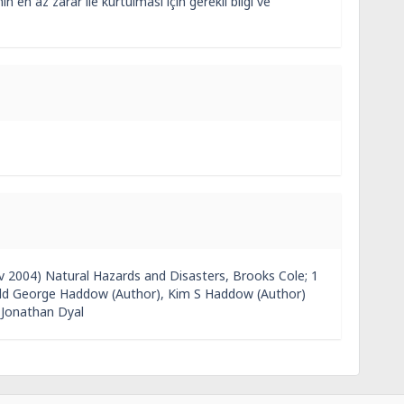
n en az zarar ile kurtulması için gerekli bilgi ve
v 2004) Natural Hazards and Disasters, Brooks Cole; 1
rld George Haddow (Author), Kim S Haddow (Author)
 Jonathan Dyal