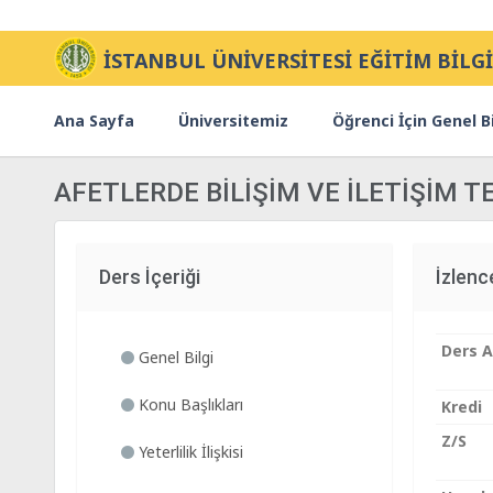
İSTANBUL ÜNİVERSİTESİ EĞİTİM BİLGİ
Ana Sayfa
Üniversitemiz
Öğrenci İçin Genel Bi
AFETLERDE BİLİŞİM VE İLETİŞİM 
Ders İçeriği
İzlen
Ders A
Genel Bilgi
Konu Başlıkları
Kredi
Z/S
Yeterlilik İlişkisi