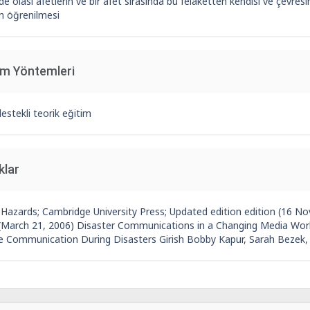
e olası afetlerin ve bir afet sırasında bu felaketten kendisi ve çevresini
in öğrenilmesi
im Yöntemleri
estekli teorik eğitim
klar
 Hazards; Cambridge University Press; Updated edition edition (16 No
 (March 21, 2006) Disaster Communications in a Changing Media Wo
ve Communication During Disasters Girish Bobby Kapur, Sarah Bezek,