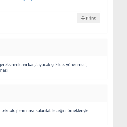
Print
 gereksinimlerini karşılayacak şekilde, yönetimsel,
ması.
eknolojilerin nasıl kulanılabileceğini örnekleriyle