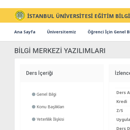
İSTANBUL ÜNİVERSİTESİ EĞİTİM BİLGİ
Ana Sayfa
Üniversitemiz
Öğrenci İçin Genel Bi
BİLGİ MERKEZİ YAZILIMLARI
Ders İçeriği
İzlen
Ders A
Genel Bilgi
Kredi
Konu Başlıkları
Z/S
Yeterlilik İlişkisi
Uygul
Ders Di