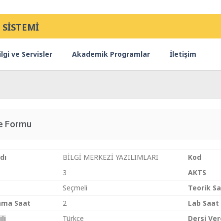
 SİSTEMİ
lgi ve Servisler
Akademik Programlar
İletişim
ce Formu
dı
BİLGİ MERKEZİ YAZILIMLARI
Kod
3
AKTS
Seçmeli
Teorik S
ama Saat
2
Lab Saat
li
Türkçe
Dersi Ve