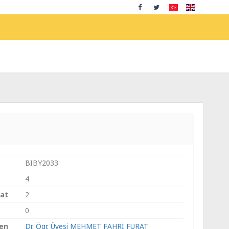
BIBY2033
4
aat
2
0
ren
Dr. Ögr. Üyesi MEHMET FAHRİ FURAT