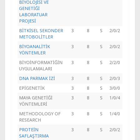
BİYOLOJİSİ VE
GENETİĞİ
LABORATUAR
PROJESİ
BİTKİSEL SEKONDER
3
8
S
2/0/2
METOBOLİTLER
BİYOANALİTİK
3
8
S
2/0/2
YÖNTEMLER
BİYOİNFORMATİĞİN
3
8
S
2/2/0
UYGULAMALARI
DNA PARMAK İZİ
3
8
S
2/0/3
EPİGENETİK
3
8
S
3/0/0
MAYA GENETİĞİ
3
8
S
1/0/4
YÖNTEMLERİ
METHODOLOGY OF
3
8
S
1/4/0
RESEARCH
PROTEİN
3
8
S
2/0/2
SAFLAŞTIRMA