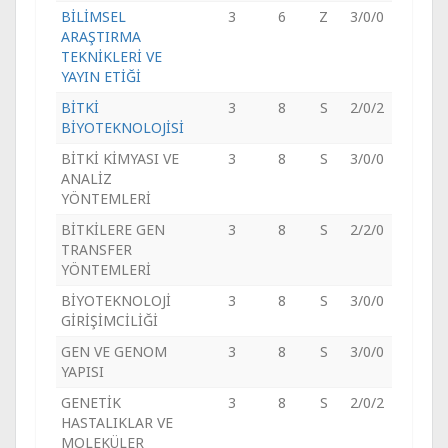
BİLİMSEL
3
6
Z
3/0/0
ARAŞTIRMA
TEKNİKLERİ VE
YAYIN ETİĞİ
BİTKİ
3
8
S
2/0/2
BİYOTEKNOLOJİSİ
BİTKİ KİMYASI VE
3
8
S
3/0/0
ANALİZ
YÖNTEMLERİ
BİTKİLERE GEN
3
8
S
2/2/0
TRANSFER
YÖNTEMLERİ
BİYOTEKNOLOJİ
3
8
S
3/0/0
GİRİŞİMCİLİĞİ
GEN VE GENOM
3
8
S
3/0/0
YAPISI
GENETİK
3
8
S
2/0/2
HASTALIKLAR VE
MOLEKÜLER