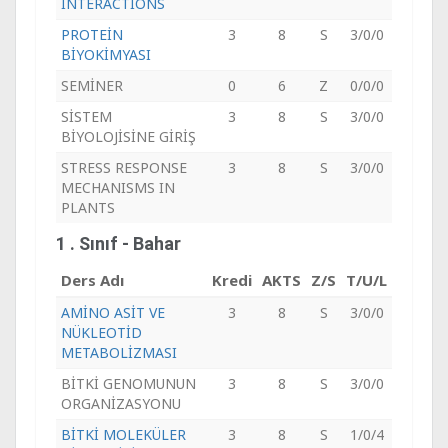
INTERACTIONS
PROTEİN
3
8
S
3/0/0
BİYOKİMYASI
SEMİNER
0
6
Z
0/0/0
SİSTEM
3
8
S
3/0/0
BİYOLOJİSİNE GİRİŞ
STRESS RESPONSE
3
8
S
3/0/0
MECHANISMS IN
PLANTS
1 . Sınıf - Bahar
Ders Adı
Kredi
AKTS
Z/S
T/U/L
AMİNO ASİT VE
3
8
S
3/0/0
NÜKLEOTİD
METABOLİZMASI
BİTKİ GENOMUNUN
3
8
S
3/0/0
ORGANİZASYONU
BİTKİ MOLEKÜLER
3
8
S
1/0/4