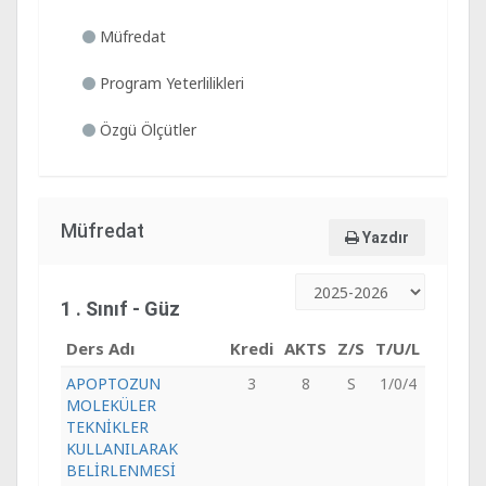
Müfredat
Program Yeterlilikleri
Özgü Ölçütler
Müfredat
Yazdır
1 . Sınıf - Güz
Ders Adı
Kredi
AKTS
Z/S
T/U/L
APOPTOZUN
3
8
S
1/0/4
MOLEKÜLER
TEKNİKLER
KULLANILARAK
BELİRLENMESİ