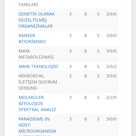
TANILARI
GENETİK OLARAK
3
8
S
3/0/0
DÜZELTİLMİŞ
ORGANİZMALAR
KANSER
3
8
S
3/0/0
BİYOKİMYASI
MAYA
3
8
S
3/0/0
METABOLİZMASI
MAYA TEKNOLOJİSİ
3
8
S
2/0/2
MİKROBİYAL
3
8
S
3/0/0
İLETİŞİM QUORUM
SENSING
MOLEKÜLER
3
8
S
2/2/0
BİYOLOJİDE
SPEKTRAL ANALİZ
PARADIGMS IN
3
8
S
3/0/0
HOST-
MICROORGANISM