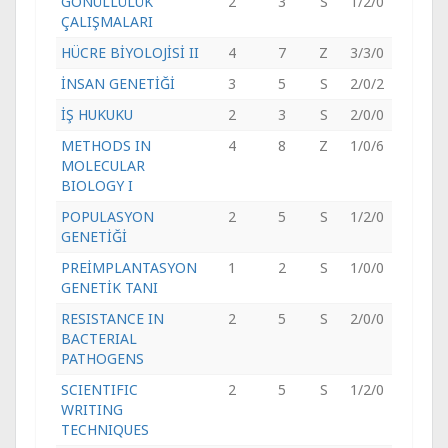
GÖNÜLLÜLÜK
2
3
S
1/2/0
ÇALIŞMALARI
HÜCRE BİYOLOJİSİ II
4
7
Z
3/3/0
İNSAN GENETİĞİ
3
5
S
2/0/2
İŞ HUKUKU
2
3
S
2/0/0
METHODS IN
4
8
Z
1/0/6
MOLECULAR
BIOLOGY I
POPULASYON
2
5
S
1/2/0
GENETİĞİ
PREİMPLANTASYON
1
2
S
1/0/0
GENETİK TANI
RESISTANCE IN
2
5
S
2/0/0
BACTERIAL
PATHOGENS
SCIENTIFIC
2
5
S
1/2/0
WRITING
TECHNIQUES