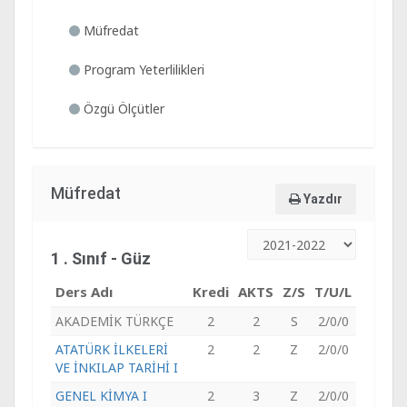
Müfredat
Program Yeterlilikleri
Özgü Ölçütler
Müfredat
Yazdır
1 . Sınıf - Güz
Ders Adı
Kredi
AKTS
Z/S
T/U/L
AKADEMİK TÜRKÇE
2
2
S
2/0/0
ATATÜRK İLKELERİ
2
2
Z
2/0/0
VE İNKILAP TARİHİ I
GENEL KİMYA I
2
3
Z
2/0/0