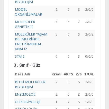
BİYOLOJİSİ
MODEL
2
6
S
2/0/0
ORGANİZMALAR
MOLEKÜLER
4
6
Z
4/0/0
GENETİK II
MOLEKÜLER YAŞAM
3
6
S
2/0/2
BİLİMLERİNDE
ENSTRÜMENTAL
ANALİZ
STAJ I
0
6
S
0/0/0
3 . Sınıf - Güz
Ders Adı
Kredi
AKTS
Z/S
T/U/L
BİTKİ MOLEKÜLER
2
3
S
2/0/0
BİYOLOJİSİ
ENZİMOLOJİ
2
5
Z
2/0/0
GLİKOBİYOLOJİ
1
2
S
1/0/0