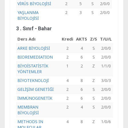
VİRÜS BİYOLOJİSİ
2
5
S
2/0/0
YAŞLANMA
2
3
S
2/0/0
BİYOLOJİSİ
3 . Sınıf - Bahar
Ders Adı
Kredi
AKTS
Z/S
T/U/L
ARKE BİYOLOJİSİ
2
4
S
2/0/0
BIOREMEDIATION
2
6
S
2/0/0
BİYOİSTATİSTİK
1
2
Z
1/1/0
YÖNTEMLER
BİYOTEKNOLOJİ
4
8
Z
3/0/3
GELİŞİM GENETİĞİ
2
6
S
2/0/0
İMMÜNOGENETİK
2
6
S
2/0/0
MEMBRAN
2
4
S
2/0/0
BİYOLOJİSİ
METHODS IN
4
8
Z
1/0/6
MOLECULAR