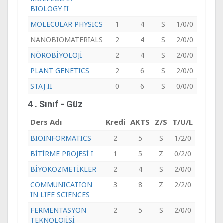
BIOLOGY II
MOLECULAR PHYSICS
1
4
S
1/0/0
NANOBIOMATERIALS
2
4
S
2/0/0
NÖROBİYOLOJİ
2
4
S
2/0/0
PLANT GENETICS
2
6
S
2/0/0
STAJ II
0
6
S
0/0/0
4 . Sınıf - Güz
Ders Adı
Kredi
AKTS
Z/S
T/U/L
BIOINFORMATICS
2
5
S
1/2/0
BİTİRME PROJESİ I
1
5
Z
0/2/0
BİYOKOZMETİKLER
2
4
S
2/0/0
COMMUNICATION
3
8
Z
2/2/0
IN LIFE SCIENCES
FERMENTASYON
2
5
S
2/0/0
TEKNOLOJİSİ