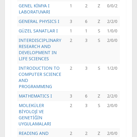
GENEL KİMYA I
1
2
Z
0/0/2
LABORATUVARI
GENERAL PHYSICS I
3
6
Z
2/2/0
GÜZEL SANATLAR I
1
1
S
1/0/0
INTERDISCIPLINARY
2
3
S
2/0/0
RESEARCH AND
DEVELOPMENT IN
LIFE SCIENCES
INTRODUCTION TO
2
3
S
1/2/0
COMPUTER SCIENCE
AND
PROGRAMMING
MATHEMATICS I
3
6
Z
2/2/0
MOLEKÜLER
2
3
S
2/0/0
BİYOLOJİ VE
GENETİĞİN
UYGULAMALARI
READING AND
2
2
Z
2/0/0