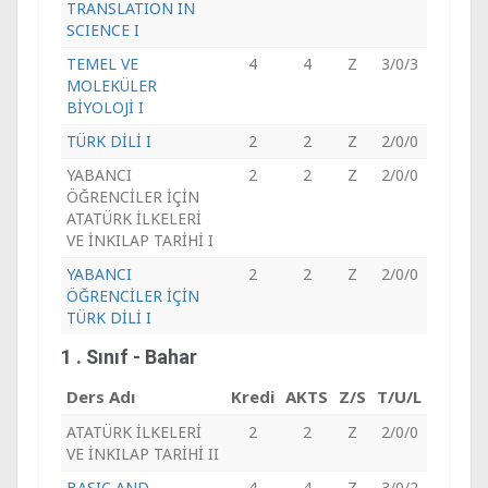
TRANSLATION IN
SCIENCE I
TEMEL VE
4
4
Z
3/0/3
MOLEKÜLER
BİYOLOJİ I
TÜRK DİLİ I
2
2
Z
2/0/0
YABANCI
2
2
Z
2/0/0
ÖĞRENCİLER İÇİN
ATATÜRK İLKELERİ
VE İNKILAP TARİHİ I
YABANCI
2
2
Z
2/0/0
ÖĞRENCİLER İÇİN
TÜRK DİLİ I
1 . Sınıf - Bahar
Ders Adı
Kredi
AKTS
Z/S
T/U/L
ATATÜRK İLKELERİ
2
2
Z
2/0/0
VE İNKILAP TARİHİ II
BASIC AND
4
4
Z
3/0/2