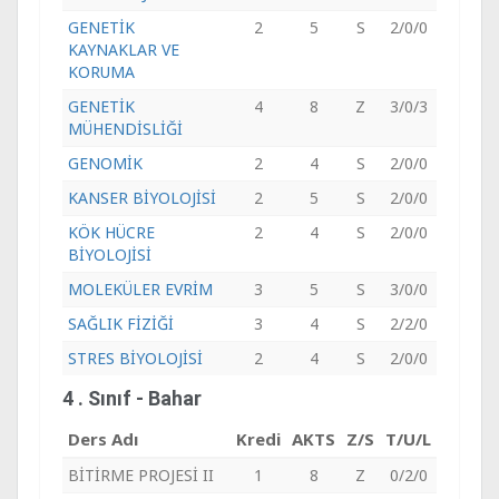
GENETİK
2
5
S
2/0/0
KAYNAKLAR VE
KORUMA
GENETİK
4
8
Z
3/0/3
MÜHENDİSLİĞİ
GENOMİK
2
4
S
2/0/0
KANSER BİYOLOJİSİ
2
5
S
2/0/0
KÖK HÜCRE
2
4
S
2/0/0
BİYOLOJİSİ
MOLEKÜLER EVRİM
3
5
S
3/0/0
SAĞLIK FİZİĞİ
3
4
S
2/2/0
STRES BİYOLOJİSİ
2
4
S
2/0/0
4 . Sınıf - Bahar
Ders Adı
Kredi
AKTS
Z/S
T/U/L
BİTİRME PROJESİ II
1
8
Z
0/2/0