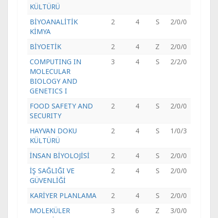
KÜLTÜRÜ
BİYOANALİTİK
2
4
S
2/0/0
KİMYA
BİYOETİK
2
4
Z
2/0/0
COMPUTING IN
3
4
S
2/2/0
MOLECULAR
BIOLOGY AND
GENETICS I
FOOD SAFETY AND
2
4
S
2/0/0
SECURITY
HAYVAN DOKU
2
4
S
1/0/3
KÜLTÜRÜ
İNSAN BİYOLOJİSİ
2
4
S
2/0/0
İŞ SAĞLIĞI VE
2
4
S
2/0/0
GÜVENLİĞİ
KARİYER PLANLAMA
2
4
S
2/0/0
MOLEKÜLER
3
6
Z
3/0/0