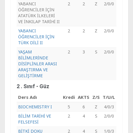
YABANCI
2
2
Z
2/0/0
ÖĞRENCİLER İÇİN
ATATÜRK İLKELERİ
VE İNKILAP TARİHİ II
YABANCI
2
2
Z
2/0/0
ÖĞRENCİLER İÇİN
TÜRK DİLİ II
YAŞAM
2
3
S
2/0/0
BİLİMLERİNDE
DİSİPLİNLER ARASI
ARAŞTIRMA VE
GELİŞTİRME
2 . Sınıf - Güz
Ders Adı
Kredi
AKTS
Z/S
T/U/L
BIOCHEMISTRY I
5
6
Z
4/0/3
BİLİM TARİHİ VE
2
4
S
2/0/0
FELSEFESİ
BİTKİ DOKU
2
4
S
1/0/3