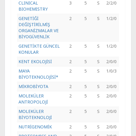
CLINICAL
3
5
S
2/2/0
BIOHEMISTRY
GENETİĞİ
2
5
S
1/2/0
DEĞİŞTİRİLMİŞ
ORGANİZMALAR VE
BİYOGÜVENLİK
GENETİKTE GÜNCEL
2
5
S
1/2/0
KONULAR
KENT EKOLOJİSİ
2
5
S
2/0/0
MAYA
2
5
S
1/0/3
BİYOTEKNOLOJİSİ*
MİKROBİYOTA
2
5
S
2/0/0
MOLEKÜLER
2
5
S
2/0/0
ANTROPOLOJİ
MOLEKÜLER
2
5
S
2/0/0
BİYOTEKNOLOJİ
NUTRİGENOMİK
2
5
S
2/0/0