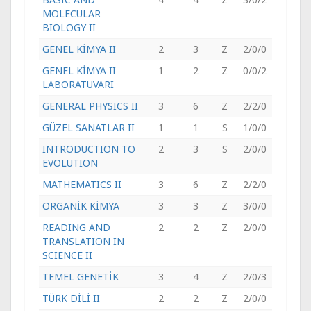
MOLECULAR
BIOLOGY II
GENEL KİMYA II
2
3
Z
2/0/0
GENEL KİMYA II
1
2
Z
0/0/2
LABORATUVARI
GENERAL PHYSICS II
3
6
Z
2/2/0
GÜZEL SANATLAR II
1
1
S
1/0/0
INTRODUCTION TO
2
3
S
2/0/0
EVOLUTION
MATHEMATICS II
3
6
Z
2/2/0
ORGANİK KİMYA
3
3
Z
3/0/0
READING AND
2
2
Z
2/0/0
TRANSLATION IN
SCIENCE II
TEMEL GENETİK
3
4
Z
2/0/3
TÜRK DİLİ II
2
2
Z
2/0/0