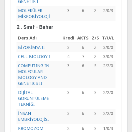
GENETİK I
MOLEKÜLER
3
6
Z
2/0/3
MİKROBİYOLOJİ
2 . Sınıf - Bahar
Ders Adı
Kredi
AKTS
Z/S
T/U/L
BİYOKİMYA II
3
6
Z
3/0/0
CELL BIOLOGY I
4
7
Z
3/0/3
COMPUTING IN
3
6
S
2/2/0
MOLECULAR
BIOLOGY AND
GENETICS II
DİJİTAL
3
6
S
2/2/0
GÖRÜNTÜLEME
TEKNİĞİ
İNSAN
3
6
S
2/2/0
EMBRİYOLOJİSİ
KROMOZOM
2
6
S
1/0/3