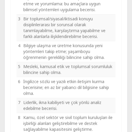
etme ve yorumlama: bu amaçlara uygun
bilimsel yöntemleri uygulama becerisi.
3
Bir toplumsal/siyasal/iktisadi konuyu
disiplinlerarası bir sorunsal olarak
tanımlayabilme, karşılaştırma yapabilme ve
farklı alanlarla ilişkilendirebilme becerisi.
4
Bilgiye ulaşma ve üretme konusunda yeni
yöntemleri takip etme; yaşamboyu
öğrenmenin gerekliliği bilincine sahip olma.
5
Mesleki, kamusal etik ve toplumsal sorumluluk
bilincine sahip olma.
6
İngilizce sözlü ve yazılı etkin iletişim kurma
becerisine; en az bir yabancı dil bilgisine sahip
olma.
7
Liderlik, ikna kabiliyeti ve çok yönlü analiz
edebilme becerisi.
8
Kamu, özel sektör ve sivil toplum kuruluşları ile
işbirliği alanları geliştirebilme ve destek
sağlayabilme kapasitesini geliştirme.