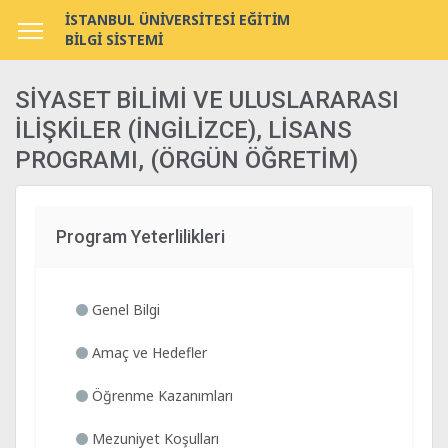
İSTANBUL ÜNİVERSİTESİ EĞİTİM
BİLGİ SİSTEMİ
SİYASET BİLİMİ VE ULUSLARARASI
İLİŞKİLER (İNGİLİZCE), LİSANS
PROGRAMI, (ÖRGÜN ÖĞRETİM)
Program Yeterlilikleri
Genel Bilgi
Amaç ve Hedefler
Öğrenme Kazanımları
Mezuniyet Koşulları