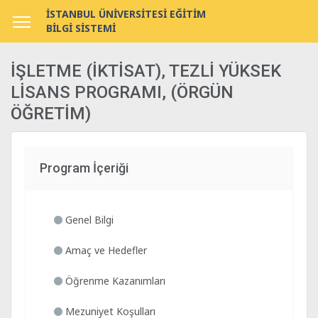
İSTANBUL ÜNİVERSİTESİ EĞİTİM
BİLGİ SİSTEMİ
İŞLETME (İKTİSAT), TEZLİ YÜKSEK
LİSANS PROGRAMI, (ÖRGÜN
ÖĞRETİM)
Program İçeriği
Genel Bilgi
Amaç ve Hedefler
Öğrenme Kazanımları
Mezuniyet Koşulları