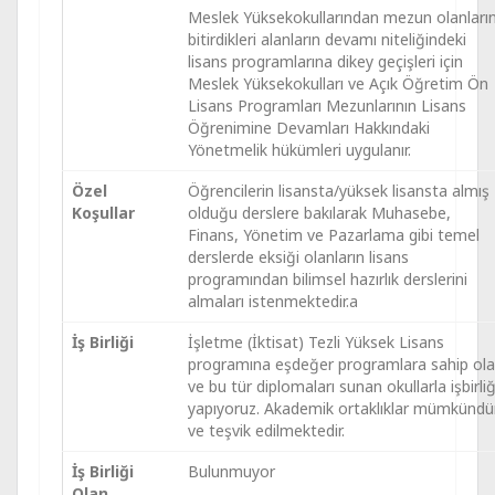
Meslek Yüksekokullarından mezun olanların
bitirdikleri alanların devamı niteliğindeki
lisans programlarına dikey geçişleri için
Meslek Yüksekokulları ve Açık Öğretim Ön
Lisans Programları Mezunlarının Lisans
Öğrenimine Devamları Hakkındaki
Yönetmelik hükümleri uygulanır.
Özel
Öğrencilerin lisansta/yüksek lisansta almış
Koşullar
olduğu derslere bakılarak Muhasebe,
Finans, Yönetim ve Pazarlama gibi temel
derslerde eksiği olanların lisans
programından bilimsel hazırlık derslerini
almaları istenmektedir.a
İş Birliği
İşletme (İktisat) Tezli Yüksek Lisans
programına eşdeğer programlara sahip ol
ve bu tür diplomaları sunan okullarla işbirliğ
yapıyoruz. Akademik ortaklıklar mümkündü
ve teşvik edilmektedir.
İş Birliği
Bulunmuyor
Olan