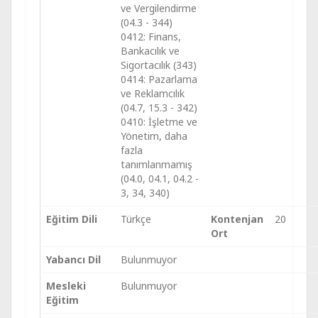
ve Vergilendirme
(04.3 - 344)
0412: Finans,
Bankacılık ve
Sigortacılık (343)
0414: Pazarlama
ve Reklamcılık
(04.7, 15.3 - 342)
0410: İşletme ve
Yönetim, daha
fazla
tanımlanmamış
(04.0, 04.1, 04.2 -
3, 34, 340)
Eğitim Dili
Türkçe
Kontenjan
20
Ort
Yabancı Dil
Bulunmuyor
Mesleki
Bulunmuyor
Eğitim