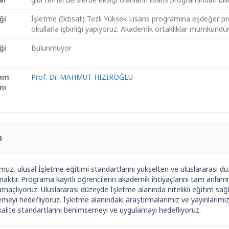
iği
İşletme (İktisat) Tezli Yüksek Lisans programına eşdeğer pr
okullarla işbirliği yapıyoruz. Akademik ortaklıklar mümkündür
iği
Bulunmuyor
ram
Prof. Dr. MAHMUT HIZIROĞLU
nı
n
uz, ulusal İşletme eğitimi standartlarını yükselten ve uluslararası dü
aktır. Programa kayıtlı öğrencilerin akademik ihtiyaçlarını tam anlamı
maçlıyoruz. Uluslararası düzeyde İşletme alanında nitelikli eğitim sa
meyi hedefliyoruz. İşletme alanındaki araştırmalarımız ve yayınlarımı
kalite standartlarını benimsemeyi ve uygulamayı hedefliyoruz.