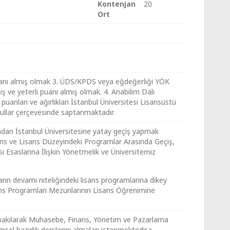
Kontenjan
20
Ort
puanı almış olmak 3. ÜDS/KPDS veya eğdeğerliği YÖK
iş ve yeterli puanı almış olmak. 4. Anabilim Dalı
anları ve ağırlıkları İstanbul Üniversitesi Lisansüstü
ullar çerçevesinde saptanmaktadır.
ndan İstanbul Üniversitesine yatay geçiş yapmak
ns ve Lisans Düzeyindeki Programlar Arasında Geçiş,
sı Esaslarına İlişkin Yönetmelik ve Üniversitemiz
arın devamı niteliğindeki lisans programlarına dikey
ans Programları Mezunlarının Lisans Öğrenimine
e bakılarak Muhasebe, Finans, Yönetim ve Pazarlama
msel hazırlık derslerini almaları istenmektedir.a