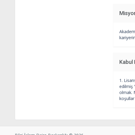
Misyo
Akademi
kariyeri
Kabul 
1. Lisa
edilmiş 
olmak. M
koşulla