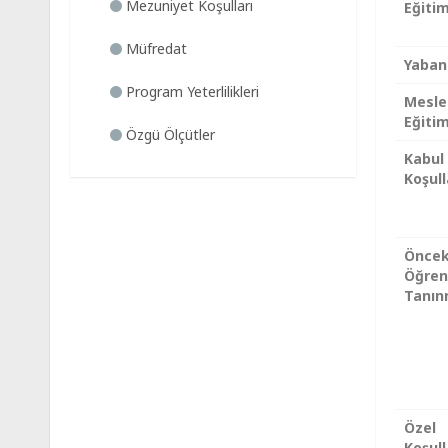
Mezuniyet Koşulları
Eğitim
Müfredat
Yabanc
Program Yeterlilikleri
Mesle
Eğiti
Özgü Ölçütler
Kabul
Koşull
Öncek
Öğre
Tanın
Özel
Koşull