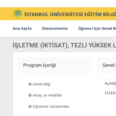
İSTANBUL ÜNİVERSİTESİ EĞİTİM BİLGİ
Ana Sayfa
Üniversitemiz
Öğrenci İçin Genel Bi
İŞLETME (İKTİSAT), TEZLİ YÜKSEK
Program İçeriği
Genel 
Açıldığ
Genel Bilgi
ISCED
Amaç ve Hedefler
Öğrenme Kazanımları