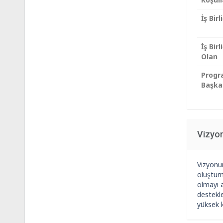
İş Birl
İş Birl
Olan
Prog
Başka
Vizyo
Vizyonum
oluşturm
olmayı a
destekle
yüksek 