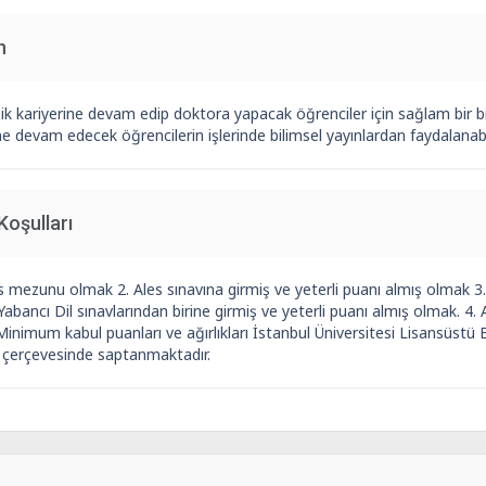
n
k kariyerine devam edip doktora yapacak öğrenciler için sağlam bir b
ne devam edecek öğrencilerin işlerinde bilimsel yayınlardan faydalana
Koşulları
ns mezunu olmak 2. Ales sınavına girmiş ve yeterli puanı almış olmak
Yabancı Dil sınavlarından birine girmiş ve yeterli puanı almış olmak. 4.
inimum kabul puanları ve ağırlıkları İstanbul Üniversitesi Lisansüstü
r çerçevesinde saptanmaktadır.