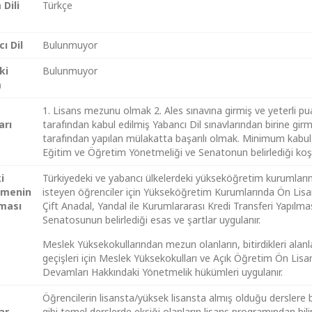
 Dili
Türkçe
ı Dil
Bulunmuyor
ki
Bulunmuyor
m
1. Lisans mezunu olmak 2. Ales sınavına girmiş ve yeterli 
arı
tarafından kabul edilmiş Yabancı Dil sınavlarından birine girm
tarafından yapılan mülakatta başarılı olmak. Minimum kabul pu
Eğitim ve Öğretim Yönetmeliği ve Senatonun belirlediği koş
i
Türkiyedeki ve yabancı ülkelerdeki yükseköğretim kurumları
nmenin
isteyen öğrenciler için Yükseköğretim Kurumlarında Ön Lisa
ması
Çift Anadal, Yandal ile Kurumlararası Kredi Transferi Yapılma
Senatosunun belirlediği esas ve şartlar uygulanır.
Meslek Yüksekokullarından mezun olanların, bitirdikleri alanl
geçişleri için Meslek Yüksekokulları ve Açık Öğretim Ön Lis
Devamları Hakkındaki Yönetmelik hükümleri uygulanır.
Öğrencilerin lisansta/yüksek lisansta almış olduğu dersler
ar
gibi temel derslerde eksiği olanların lisans programından bili