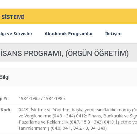
 SİSTEMİ
lgi ve Servisler
Akademik Programlar
İletişim
 LİSANS PROGRAMI, (ÖRGÜN ÖĞRETİM)
Bilgi
ı Yıl
1984-1985 / 1984-1985
 Kodu
0419: İşletme ve Yönetim, başka yerde sınıflandırılmamış (
ve Vergilendirme (04.3 - 344) 0412: Finans, Bankacılık ve Sigo
Pazarlama ve Reklamcılık (04.7, 15.3 - 342) 0410: İşletme v
tanımlanmamış (04.0, 04.1, 04.2 - 3, 34, 340)