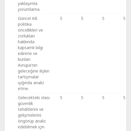
yaklaşımla
yorumlama.
Güncel AB
5
5
5
5
politika
öncellikleri ve
zorlukları
hakkında
kapsamlı bilgi
edinme ve
bunları
Avrupa'nın
geleceğine ilişkin
tartışmalar
ışığında analiz
etme.
Gelecekteki olası
5
5
5
5
güvenlik
tehditlerini ve
gelişmelerini
öngörüp analiz
edebilmek için