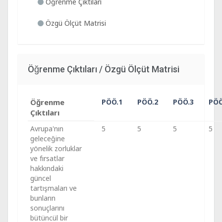
Öğrenme Çıktıları
Özgü Ölçüt Matrisi
Öğrenme Çıktıları / Özgü Ölçüt Matrisi
Öğrenme
PÖÖ.1
PÖÖ.2
PÖÖ.3
PÖÖ
Çıktıları
Avrupa'nın
5
5
5
5
geleceğine
yönelik zorluklar
ve fırsatlar
hakkındaki
güncel
tartışmaları ve
bunların
sonuçlarını
bütüncül bir