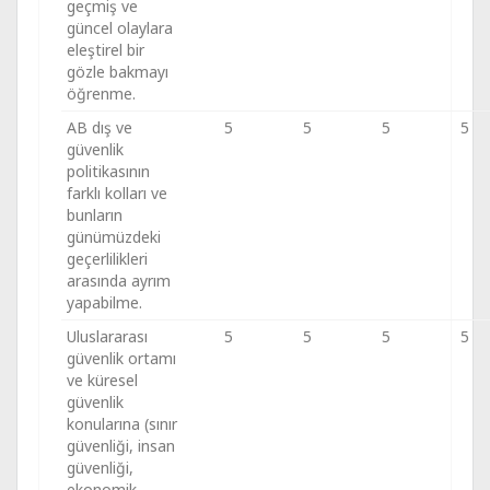
geçmiş ve
güncel olaylara
eleştirel bir
gözle bakmayı
öğrenme.
AB dış ve
5
5
5
5
güvenlik
politikasının
farklı kolları ve
bunların
günümüzdeki
geçerlilikleri
arasında ayrım
yapabilme.
Uluslararası
5
5
5
5
güvenlik ortamı
ve küresel
güvenlik
konularına (sınır
güvenliği, insan
güvenliği,
ekonomik