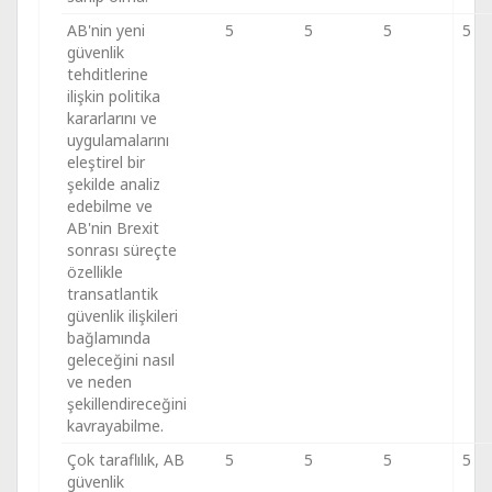
AB'nin yeni
5
5
5
5
güvenlik
tehditlerine
ilişkin politika
kararlarını ve
uygulamalarını
eleştirel bir
şekilde analiz
edebilme ve
AB'nin Brexit
sonrası süreçte
özellikle
transatlantik
güvenlik ilişkileri
bağlamında
geleceğini nasıl
ve neden
şekillendireceğini
kavrayabilme.
Çok taraflılık, AB
5
5
5
5
güvenlik