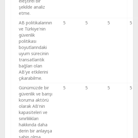
eleştirel bir
şekilde analiz
etme.
AB politikalarının
5
5
5
5
ve Türkiye'nin
güvenlik
politikası
boyutlarındaki
uyum sürecinin
transatlantik
bağları olan
AB'ye etkilerini
çıkarabilme.
Günümüzde bir
5
5
5
5
güvenlik ve barışı
koruma aktörü
olarak AB'nin
kapasiteleri ve
sınırlılıkları
hakkında daha
derin bir anlayışa
sahip olma.