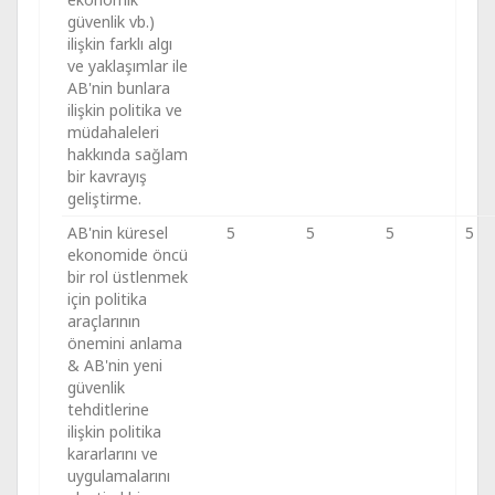
güvenlik vb.)
ilişkin farklı algı
ve yaklaşımlar ile
AB'nin bunlara
ilişkin politika ve
müdahaleleri
hakkında sağlam
bir kavrayış
geliştirme.
AB'nin küresel
5
5
5
5
ekonomide öncü
bir rol üstlenmek
için politika
araçlarının
önemini anlama
& AB'nin yeni
güvenlik
tehditlerine
ilişkin politika
kararlarını ve
uygulamalarını