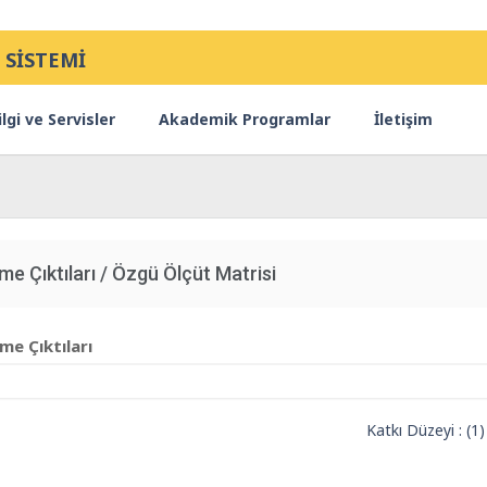
 SİSTEMİ
lgi ve Servisler
Akademik Programlar
İletişim
nme Çıktıları / Özgü Ölçüt Matrisi
e Çıktıları
Katkı Düzeyi : (1