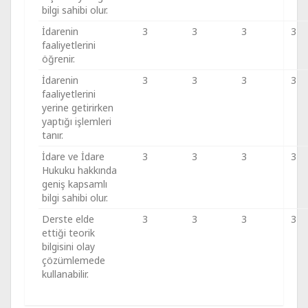
bilgi sahibi olur.
İdarenin
3
3
3
3
faaliyetlerini
öğrenir.
İdarenin
3
3
3
3
faaliyetlerini
yerine getirirken
yaptığı işlemleri
tanır.
İdare ve İdare
3
3
3
3
Hukuku hakkında
geniş kapsamlı
bilgi sahibi olur.
Derste elde
3
3
3
3
ettiği teorik
bilgisini olay
çözümlemede
kullanabilir.