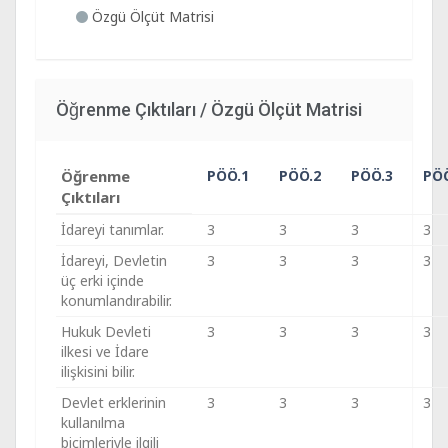
Özgü Ölçüt Matrisi
Öğrenme Çıktıları / Özgü Ölçüt Matrisi
Öğrenme
PÖÖ.1
PÖÖ.2
PÖÖ.3
PÖ
Çıktıları
İdareyi tanımlar.
3
3
3
3
İdareyi, Devletin
3
3
3
3
üç erki içinde
konumlandırabilir.
Hukuk Devleti
3
3
3
3
ilkesi ve İdare
ilişkisini bilir.
Devlet erklerinin
3
3
3
3
kullanılma
biçimleriyle ilgili