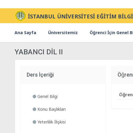
İSTANBUL ÜNİVERSİTESİ EĞİTİM BİLGİ
Ana Sayfa
Üniversitemiz
Öğrenci İçin Genel Bi
YABANCI DİL II
Ders İçeriği
Öğre
Öğrenm
Genel Bilgi
Konu Başlıkları
Yeterlilik İlişkisi