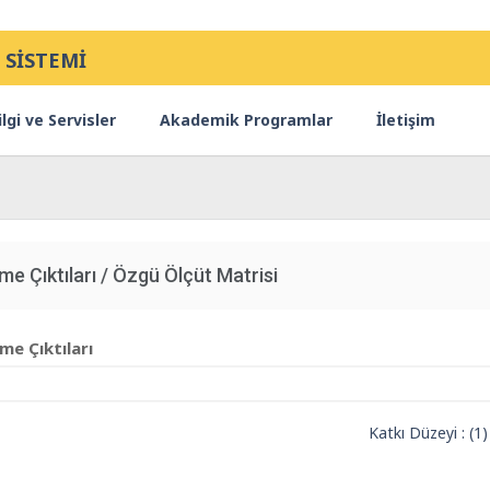
 SİSTEMİ
lgi ve Servisler
Akademik Programlar
İletişim
nme Çıktıları / Özgü Ölçüt Matrisi
e Çıktıları
Katkı Düzeyi : (1