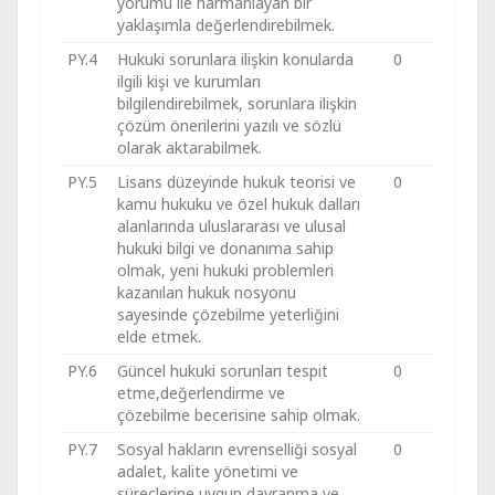
yorumu ile harmanlayan bir
yaklaşımla değerlendirebilmek.
PY.4
Hukuki sorunlara ilişkin konularda
0
ilgili kişi ve kurumları
bilgilendirebilmek, sorunlara ilişkin
çözüm önerilerini yazılı ve sözlü
olarak aktarabilmek.
PY.5
Lisans düzeyinde hukuk teorisi ve
0
kamu hukuku ve özel hukuk dalları
alanlarında uluslararası ve ulusal
hukuki bilgi ve donanıma sahip
olmak, yeni hukuki problemleri
kazanılan hukuk nosyonu
sayesinde çözebilme yeterliğini
elde etmek.
PY.6
Güncel hukuki sorunları tespit
0
etme,değerlendirme ve
çözebilme becerisine sahip olmak.
PY.7
Sosyal hakların evrenselliği sosyal
0
adalet, kalite yönetimi ve
süreçlerine uygun davranma ve