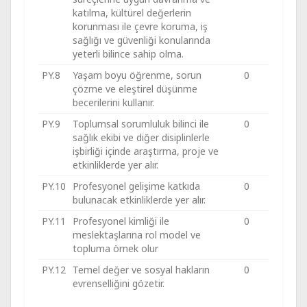
katılma, kültürel değerlerin
korunması ile çevre koruma, iş
sağlığı ve güvenliği konularında
yeterli bilince sahip olma.
PY.8
Yaşam boyu öğrenme, sorun
0
çözme ve eleştirel düşünme
becerilerini kullanır.
PY.9
Toplumsal sorumluluk bilinci ile
0
sağlık ekibi ve diğer disiplinlerle
işbirliği içinde araştırma, proje ve
etkinliklerde yer alır.
PY.10
Profesyonel gelişime katkıda
0
bulunacak etkinliklerde yer alır.
PY.11
Profesyonel kimliği ile
0
meslektaşlarına rol model ve
topluma örnek olur
PY.12
Temel değer ve sosyal hakların
0
evrenselliğini gözetir.