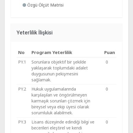
Özgü Ölçüt Matrisi
Yeterlilik İlişkisi
No
Program Yeterlilik
Puan
PY.1
Sorunlara objektif bir şekilde
0
yaklaşarak toplumdaki adalet
duygusunun pekişmesini
sağlamak.
PY.2
Hukuk uygulamalarında
0
karşılaşılan ve öngörülmeyen
karmaşık sorunları çözmek için
bireysel veya ekip üyesi olarak
sorumluluk alabilmek.
PY.3
Lisans düzeyinde edindiği bilgi ve
0
becerileri eleştirel ve kendi