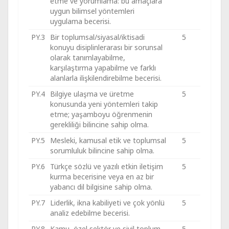
etme ve yorumlama: bu amaçlara
uygun bilimsel yöntemleri
uygulama becerisi.
PY.3
Bir toplumsal/siyasal/iktisadi
5
konuyu disiplinlerarası bir sorunsal
olarak tanımlayabilme,
karşılaştırma yapabilme ve farklı
alanlarla ilişkilendirebilme becerisi.
PY.4
Bilgiye ulaşma ve üretme
5
konusunda yeni yöntemleri takip
etme; yaşamboyu öğrenmenin
gerekliliği bilincine sahip olma.
PY.5
Mesleki, kamusal etik ve toplumsal
5
sorumluluk bilincine sahip olma.
PY.6
Türkçe sözlü ve yazılı etkin iletişim
5
kurma becerisine veya en az bir
yabancı dil bilgisine sahip olma.
PY.7
Liderlik, ikna kabiliyeti ve çok yönlü
5
analiz edebilme becerisi.
PY.8
Kamu, özel sektör ve sivil toplum
5