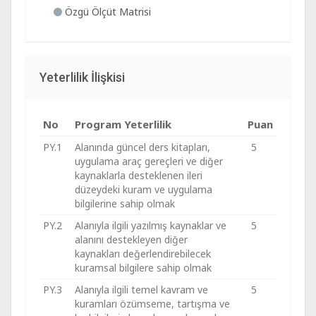
Özgü Ölçüt Matrisi
Yeterlilik İlişkisi
No
Program Yeterlilik
Puan
PY.1
Alanında güncel ders kitapları,
5
uygulama araç gereçleri ve diğer
kaynaklarla desteklenen ileri
düzeydeki kuram ve uygulama
bilgilerine sahip olmak
PY.2
Alanıyla ilgili yazılmış kaynaklar ve
5
alanını destekleyen diğer
kaynakları değerlendirebilecek
kuramsal bilgilere sahip olmak
PY.3
Alanıyla ilgili temel kavram ve
5
kuramları özümseme, tartışma ve