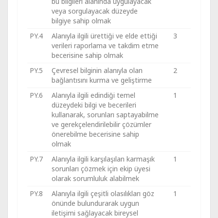
bu bilgileri alanında uygulayacak
veya sorgulayacak düzeyde
bilgiye sahip olmak
PY.4
Alanıyla ilgili ürettiği ve elde ettiği
3
verileri raporlama ve takdim etme
becerisine sahip olmak
PY.5
Çevresel bilginin alanıyla olan
2
bağlantısını kurma ve geliştirme
PY.6
Alanıyla ilgili edindiği temel
1
düzeydeki bilgi ve becerileri
kullanarak, sorunları saptayabilme
ve gerekçelendirilebilir çözümler
önerebilme becerisine sahip
olmak
PY.7
Alanıyla ilgili karşılaşılan karmaşık
1
sorunları çözmek için ekip üyesi
olarak sorumluluk alabilmek
PY.8
Alanıyla ilgili çeşitli olasılıkları göz
1
önünde bulundurarak uygun
iletişimi sağlayacak bireysel