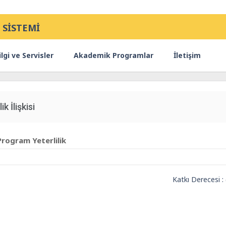
 SİSTEMİ
lgi ve Servisler
Akademik Programlar
İletişim
ik İlişkisi
Program Yeterlilik
Katkı Derecesi :