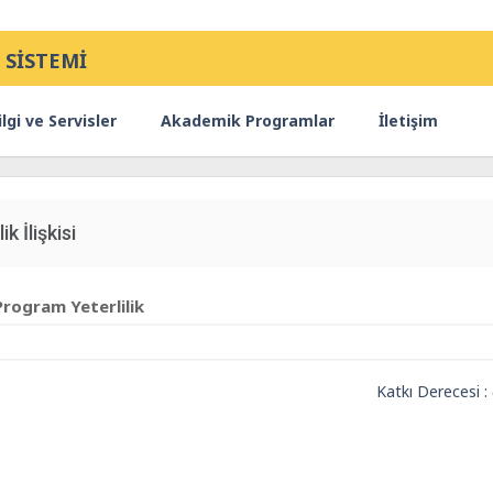
 SİSTEMİ
lgi ve Servisler
Akademik Programlar
İletişim
ik İlişkisi
Program Yeterlilik
Katkı Derecesi :