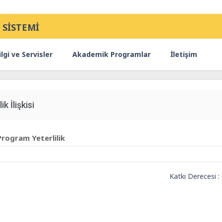
 SİSTEMİ
lgi ve Servisler
Akademik Programlar
İletişim
ik İlişkisi
Program Yeterlilik
Katkı Derecesi :