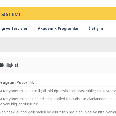
 SİSTEMİ
lgi ve Servisler
Akademik Programlar
İletişim
ik İlişkisi
Program Yeterlilik
üze yönetimi alanının ilişkili olduğu disiplinler arası etkileşimi kavrar ve
üze yönetimi alanında edindiği bilgileri farklı disiplin alanlarından gel
e yeni bilgiler oluşturur.
lanındaki güncel gelişmeleri ve yürütülen projeleri, nicel ve nitel veril