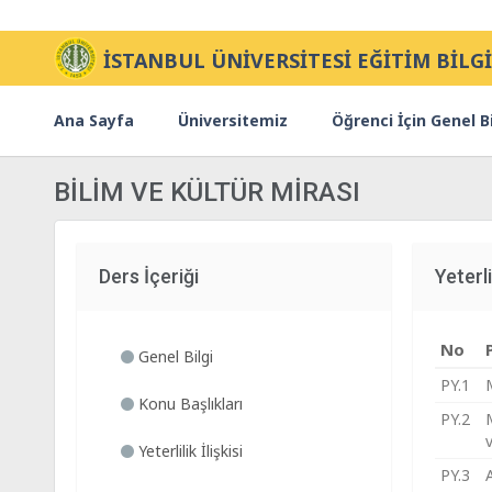
İSTANBUL ÜNİVERSİTESİ EĞİTİM BİLGİ
Ana Sayfa
Üniversitemiz
Öğrenci İçin Genel Bi
BİLİM VE KÜLTÜR MİRASI
Ders İçeriği
Yeterlil
No
Genel Bilgi
PY.1
M
Konu Başlıkları
PY.2
M
v
Yeterlilik İlişkisi
PY.3
A