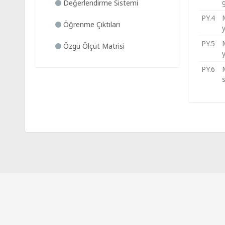
g
Değerlendirme Sistemi
PY.4
Öğrenme Çıktıları
y
PY.5
Özgü Ölçüt Matrisi
y
PY.6
M