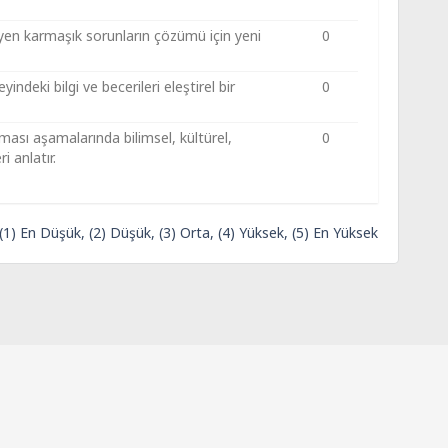
eyen karmaşık sorunların çözümü için yeni
0
deki bilgi ve becerileri eleştirel bir
0
lması aşamalarında bilimsel, kültürel,
0
 anlatır.
 (1) En Düşük, (2) Düşük, (3) Orta, (4) Yüksek, (5) En Yüksek