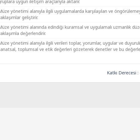
ruplara uygun iletişim araçlarıyla aktarır.
Müze yönetimi alanıyla ilgili uygulamalarda karşılaşılan ve öngörülem
aklaşımlar geliştirir.
Müze yönetimi alanında edindiği kuramsal ve uygulamalı uzmanlık düzeyin
aklaşımla değerlendirir.
üze yönetimi alanıyla ilgili verileri toplar, yorumlar, uygular ve duyuru
sanatsal, toplumsal ve etik değerleri gözeterek denetler ve bu değerleri
Katkı Derecesi :