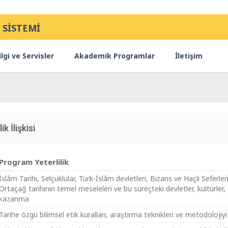
 SİSTEMİ
lgi ve Servisler
Akademik Programlar
İletişim
ik İlişkisi
Program Yeterlilik
İslâm Tarihi, Selçuklular, Türk-İslâm devletleri, Bizans ve Haçlı Seferle
Ortaçağ tarihinin temel meseleleri ve bu süreçteki devletler, kültürler, 
kazanma
Tarihe özgü bilimsel etik kuralları, araştırma teknikleri ve metodoloji