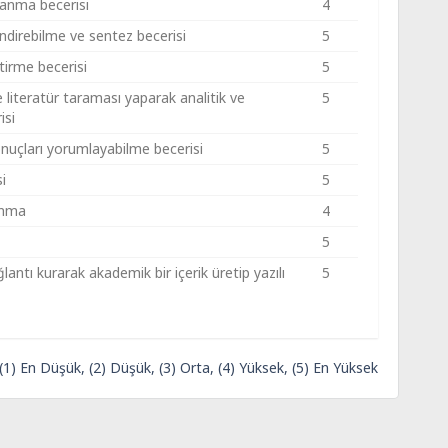
lanma becerisi
4
lendirebilme ve sentez becerisi
5
ştirme becerisi
5
 literatür taraması yaparak analitik ve
5
isi
onuçları yorumlayabilme becerisi
5
i
5
zanma
4
5
antı kurarak akademik bir içerik üretip yazılı
5
 (1) En Düşük, (2) Düşük, (3) Orta, (4) Yüksek, (5) En Yüksek