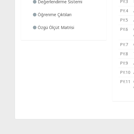
PY.3
Değerlendirme Sistemi
PY.4
Öğrenme Çıktıları
PY.5
Özgü Ölçüt Matrisi
PY.6
PY.7
PY.8
PY.9
PY.10
PY.11