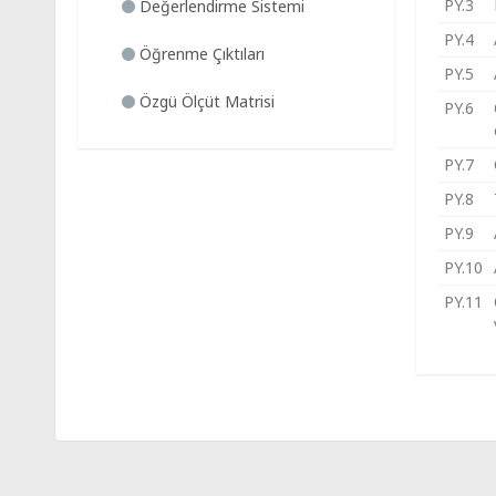
PY.3
Değerlendirme Sistemi
PY.4
Öğrenme Çıktıları
PY.5
Özgü Ölçüt Matrisi
PY.6
PY.7
PY.8
PY.9
PY.10
PY.11