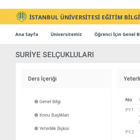
İSTANBUL ÜNİVERSİTESİ EĞİTİM BİLGİ
Ana Sayfa
Üniversitemiz
Öğrenci İçin Genel Bi
SURİYE SELÇUKLULARI
Ders İçeriği
Yeterlil
No
Genel Bilgi
PY.1
Konu Başlıkları
Yeterlilik İlişkisi
PY.2