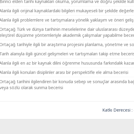
Birinci elden tarihi kaynakları okuma, yorumlama ve doğru şekilde kul
Alanla ilgili orijinal kaynaklardaki bilgileri mukayeseli bir şekilde değer
Alanla ilgili problemlere ve tartışmalara yönelik yaklaşım ve öneri geli
Ortaçağ Türk ve dünya tarihinin meselelerine dair uluslararası düzeyde
eleştirel düşünme yöntemleriyle akademik çalışmalar yapabilme becer
Ortaçağ tarihiyle ilgili bir araştırma projesini planlama, yönetme ve s
Tarih alanıyla ilgili güncel gelişmeleri ve tartışmaları takip etme beceris
Alanla ilgili en az bir kaynak dilini öğrenme hususunda farkındalık ka
Alanla ilgili konuları disiplinler arası bir perspektifle ele alma becerisi
Ortaçağ tarihini ilgilendiren bir konuda sebep ve sonuçlar arasında bağl
veya sözlü olarak sunma becerisi
Katkı Derecesi :