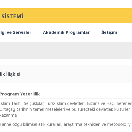
 SİSTEMİ
lgi ve Servisler
Akademik Programlar
İletişim
ik İlişkisi
Program Yeterlilik
İslâm Tarihi, Selçuklular, Türk-İslâm devletleri, Bizans ve Haçlı Seferle
Ortaçağ tarihinin temel meseleleri ve bu süreçteki devletler, kültürler, 
kazanma
Tarihe özgü bilimsel etik kuralları, araştırma teknikleri ve metodoloji