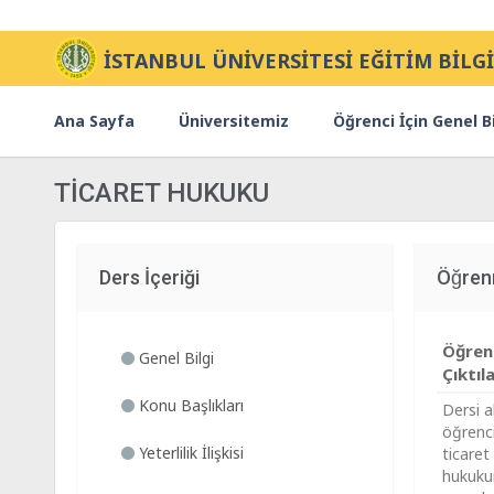
İSTANBUL ÜNİVERSİTESİ EĞİTİM BİLGİ
Ana Sayfa
Üniversitemiz
Öğrenci İçin Genel Bi
TİCARET HUKUKU
Ders İçeriği
Öğren
Öğre
Genel Bilgi
Çıktıla
Konu Başlıkları
Dersi a
öğrenci
Yeterlilik İlişkisi
ticaret
hukuku