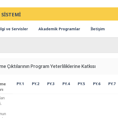
 SİSTEMİ
lgi ve Servisler
Akademik Programlar
İletişim
me Çıktılarının Program Yeterliliklerine Katkısı
nme
PY.1
PY.2
PY.3
PY.4
PY.5
PY.6
PY.7
rı
lan
,
nun