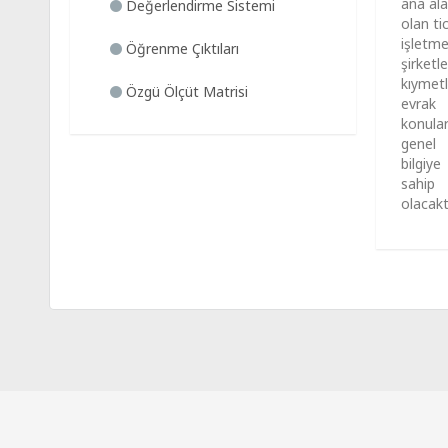
ana ala
Değerlendirme Sistemi
olan tic
işletme
Öğrenme Çıktıları
şirketl
kıymetl
Özgü Ölçüt Matrisi
evrak
konula
genel
bilgiye
sahip
olacaktı