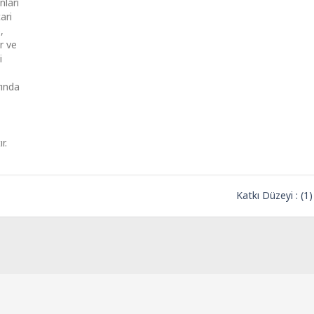
nları
ari
,
er ve
i
rında
r.
Katkı Düzeyi : (1