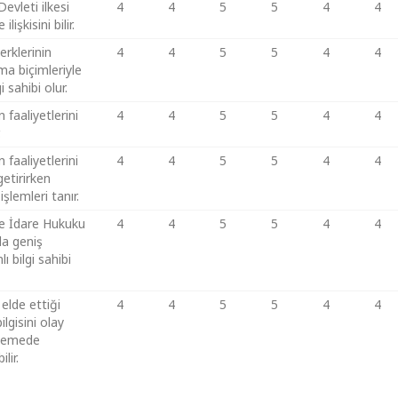
evleti ilkesi
4
4
5
5
4
4
ilişkisini bilir.
erklerinin
4
4
5
5
4
4
lma biçimleriyle
lgi sahibi olur.
 faaliyetlerini
4
4
5
5
4
4
.
 faaliyetlerini
4
4
5
5
4
4
getirirken
işlemleri tanır.
ve İdare Hukuku
4
4
5
5
4
4
da geniş
ı bilgi sahibi
elde ettiği
4
4
5
5
4
4
ilgisini olay
lemede
lir.