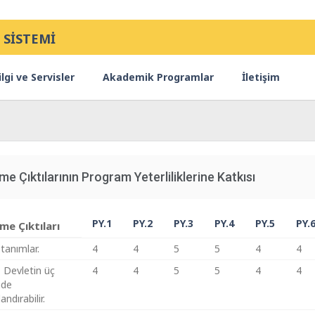
 SİSTEMİ
lgi ve Servisler
Akademik Programlar
İletişim
me Çıktılarının Program Yeterliliklerine Katkısı
PY.1
PY.2
PY.3
PY.4
PY.5
PY.
e Çıktıları
 tanımlar.
4
4
5
5
4
4
, Devletin üç
4
4
5
5
4
4
nde
ndırabilir.