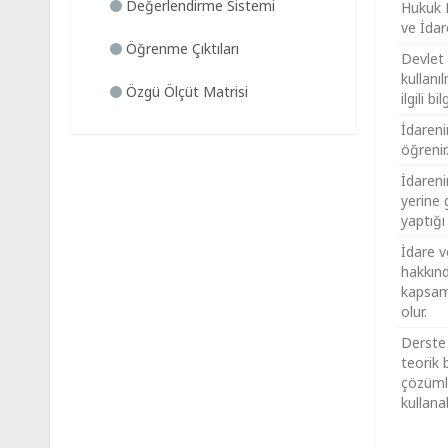
Değerlendirme Sistemi
Hukuk D
ve İdare 
Öğrenme Çıktıları
Devlet 
kullanı
Özgü Ölçüt Matrisi
ilgili bi
İdarenin
öğrenir
İdarenin
yerine 
yaptığı 
İdare 
hakkın
kapsaml
olur.
Derste 
teorik b
çözüm
kullanabi