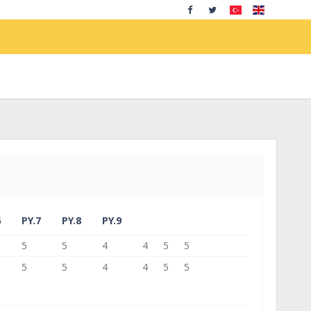
6
PY.7
PY.8
PY.9
5
5
4
4
5
5
5
5
4
4
5
5