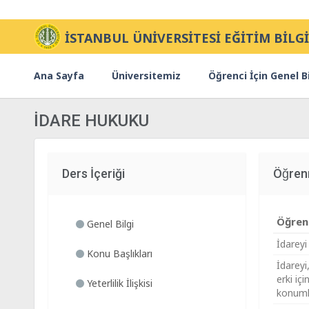
İSTANBUL ÜNİVERSİTESİ EĞİTİM BİLGİ
Ana Sayfa
Üniversitemiz
Öğrenci İçin Genel Bi
İDARE HUKUKU
Ders İçeriği
Öğren
Öğrenm
Genel Bilgi
İdareyi
Konu Başlıkları
İdareyi
erki içi
Yeterlilik İlişkisi
konumla