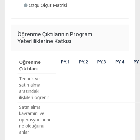
Özgü Ölçüt Matrisi
Öğrenme Çıktılarının Program
Yeterliliklerine Katkısı
Öğrenme
PY.1
PY.2
PY.3
PY.4
PY.
Çıktıları
Tedarik ve
satın alma
arasındaki
ilişkileri öğrenir.
Satın alma
kavramını ve
operasyonlarını
ne olduğunu
anlar.