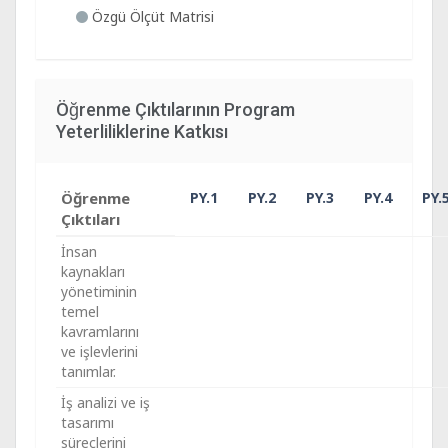
Özgü Ölçüt Matrisi
Öğrenme Çıktılarının Program
Yeterliliklerine Katkısı
Öğrenme
PY.1
PY.2
PY.3
PY.4
PY.
Çıktıları
İnsan
kaynakları
yönetiminin
temel
kavramlarını
ve işlevlerini
tanımlar.
İş analizi ve iş
tasarımı
süreçlerini