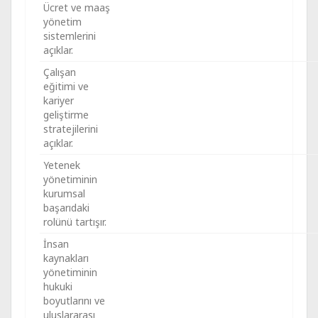
Ücret ve maaş
yönetim
sistemlerini
açıklar.
Çalışan
eğitimi ve
kariyer
geliştirme
stratejilerini
açıklar.
Yetenek
yönetiminin
kurumsal
başarıdaki
rolünü tartışır.
İnsan
kaynakları
yönetiminin
hukuki
boyutlarını ve
uluslararası