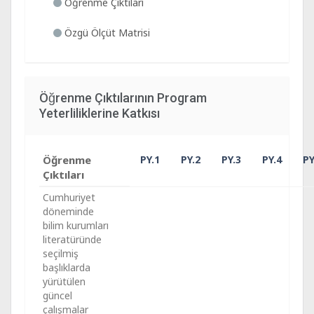
Öğrenme Çıktıları
Özgü Ölçüt Matrisi
Öğrenme Çıktılarının Program
Yeterliliklerine Katkısı
Öğrenme
PY.1
PY.2
PY.3
PY.4
PY
Çıktıları
Cumhuriyet
döneminde
bilim kurumları
literatüründe
seçilmiş
başlıklarda
yürütülen
güncel
çalışmalar