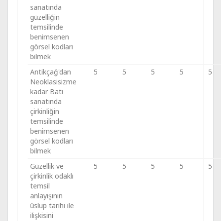
sanatında
güzelliğin
temsilinde
benimsenen
görsel kodları
bilmek
Antikçağ'dan
5
5
5
5
5
Neoklasisizme
kadar Batı
sanatında
çirkinliğin
temsilinde
benimsenen
görsel kodları
bilmek
Güzellik ve
5
5
5
5
5
çirkinlik odaklı
temsil
anlayışının
üslup tarihi ile
ilişkisini