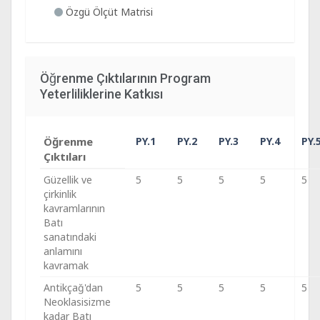
Özgü Ölçüt Matrisi
Öğrenme Çıktılarının Program
Yeterliliklerine Katkısı
Öğrenme
PY.1
PY.2
PY.3
PY.4
PY.
Çıktıları
Güzellik ve
5
5
5
5
5
çirkinlik
kavramlarının
Batı
sanatındaki
anlamını
kavramak
Antikçağ'dan
5
5
5
5
5
Neoklasisizme
kadar Batı