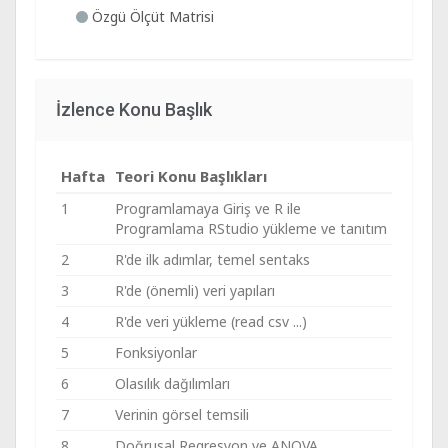
Özgü Ölçüt Matrisi
İzlence Konu Başlık
Hafta
Teori Konu Başlıkları
1
Programlamaya Giriş ve R ile
Programlama RStudio yükleme ve tanıtım
2
R'de ilk adımlar, temel sentaks
3
R'de (önemli) veri yapıları
4
R'de veri yükleme (read csv ...)
5
Fonksiyonlar
6
Olasılık dağılımları
7
Verinin görsel temsili
8
Doğrusal Regresyon ve ANOVA