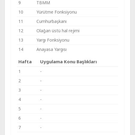
9
TBMM
10
Yürütme Fonksiyonu
11
Cumhurbaşkanı
12
Olağan üstü hal rejimi
13
Yargı Fonksiyonu
14
Anayasa Yargısı
Hafta
Uygulama Konu Başlıkları
1
-
2
-
3
-
4
-
5
-
6
-
7
-