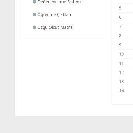
Değerlendirme Sistemi
5
Öğrenme Çıktıları
6
7
Özgü Ölçüt Matrisi
8
9
10
11
12
13
14