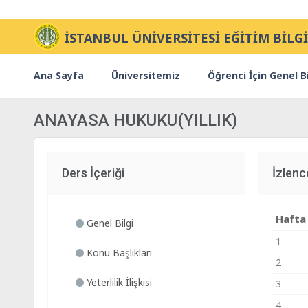
İSTANBUL ÜNİVERSİTESİ EĞİTİM BİLGİ
Ana Sayfa
Üniversitemiz
Öğrenci İçin Genel Bi
ANAYASA HUKUKU(YILLIK)
Ders İçeriği
İzlenc
Hafta
Genel Bilgi
1
Konu Başlıkları
2
Yeterlilik İlişkisi
3
4