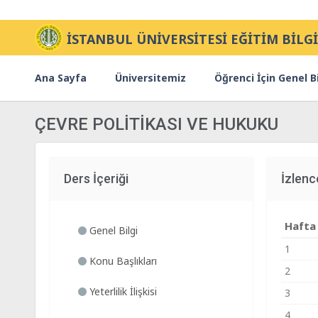
İSTANBUL ÜNİVERSİTESİ EĞİTİM BİLGİ
Ana Sayfa
Üniversitemiz
Öğrenci İçin Genel Bi
ÇEVRE POLİTİKASI VE HUKUKU
Ders İçeriği
İzlenc
Hafta
Genel Bilgi
1
Konu Başlıkları
2
Yeterlilik İlişkisi
3
4