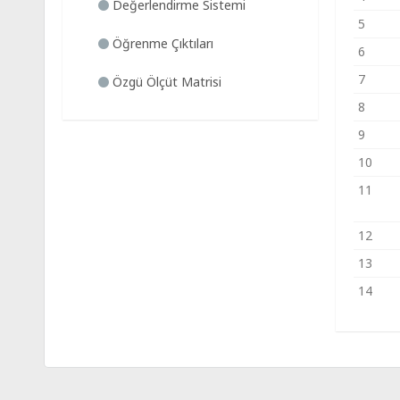
Değerlendirme Sistemi
5
Öğrenme Çıktıları
6
7
Özgü Ölçüt Matrisi
8
9
10
11
12
13
14