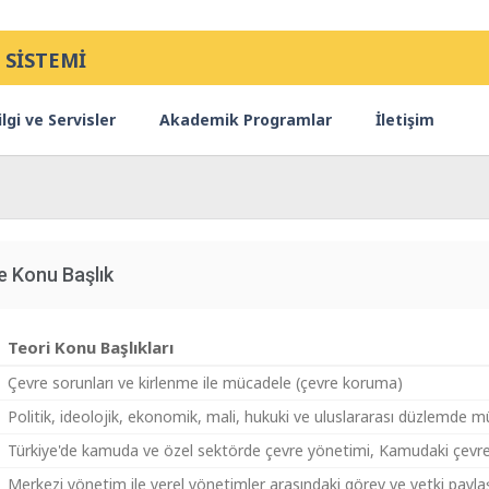
 SİSTEMİ
lgi ve Servisler
Akademik Programlar
İletişim
e Konu Başlık
Teori Konu Başlıkları
Çevre sorunları ve kirlenme ile mücadele (çevre koruma)
Politik, ideolojik, ekonomik, mali, hukuki ve uluslararası düzlemde 
Türkiye'de kamuda ve özel sektörde çevre yönetimi, Kamudaki çevre
Merkezi yönetim ile yerel yönetimler arasındaki görev ve yetki payla